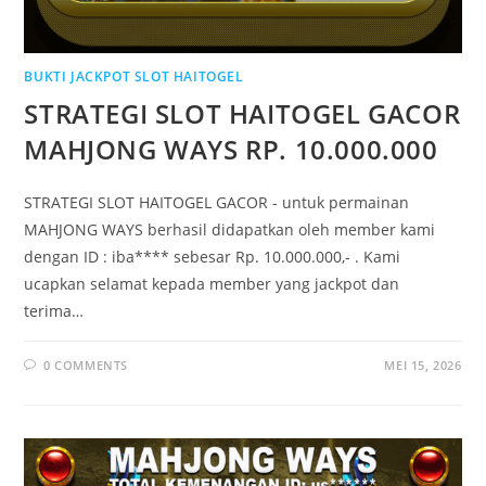
BUKTI JACKPOT SLOT HAITOGEL
STRATEGI SLOT HAITOGEL GACOR
MAHJONG WAYS RP. 10.000.000
STRATEGI SLOT HAITOGEL GACOR - untuk permainan
MAHJONG WAYS berhasil didapatkan oleh member kami
dengan ID : iba**** sebesar Rp. 10.000.000,- . Kami
ucapkan selamat kepada member yang jackpot dan
terima…
0 COMMENTS
MEI 15, 2026