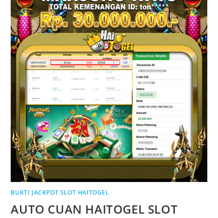
BUKTI JACKPOT SLOT HAITOGEL
AUTO CUAN HAITOGEL SLOT