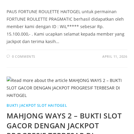
PAUS FORTUNE ROULETTE HAITOGEL untuk permainan
FORTUNE ROULETTE PRAGMATIC berhasil didapatkan oleh
member kami dengan ID : WiL***** sebesar Rp.
15.100.000,- . Kami ucapkan selamat kepada member yang
jackpot dan terima kasih…
0 COMMENTS
APRIL 11, 2026
BUKTI JACKPOT SLOT HAITOGEL
MAHJONG WAYS 2 – BUKTI SLOT
GACOR DENGAN JACKPOT