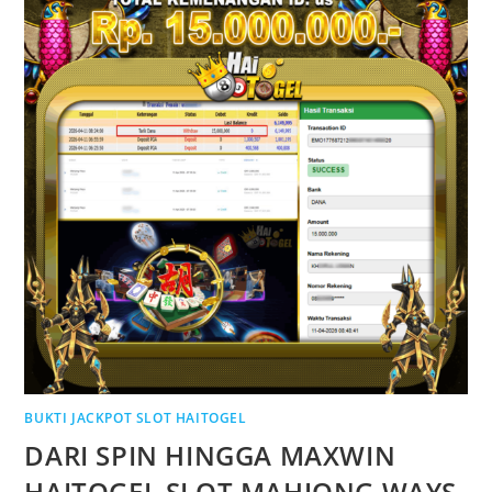
BUKTI JACKPOT SLOT HAITOGEL
DARI SPIN HINGGA MAXWIN
HAITOGEL SLOT MAHJONG WAYS