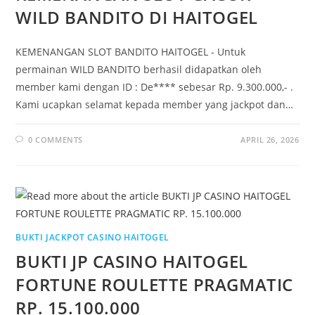
WILD BANDITO DI HAITOGEL
KEMENANGAN SLOT BANDITO HAITOGEL - Untuk
permainan WILD BANDITO berhasil didapatkan oleh
member kami dengan ID : De**** sebesar Rp. 9.300.000,- .
Kami ucapkan selamat kepada member yang jackpot dan…
0 COMMENTS
APRIL 26, 2026
BUKTI JACKPOT CASINO HAITOGEL
BUKTI JP CASINO HAITOGEL
FORTUNE ROULETTE PRAGMATIC
RP. 15.100.000