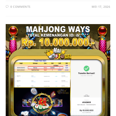
0 COMMENTS
MEI 17, 2026