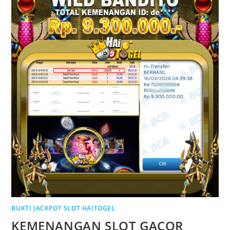
BUKTI JACKPOT SLOT HAITOGEL
KEMENANGAN SLOT GACOR