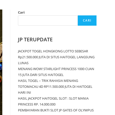
Cari
CARI
JP TERUPDATE
JACKPOT TOGEL HONGKONG LOTTO SEBESAR
Rp21.500.000 JUTA DI SITUS HAITOGEL LANGSUNG
LUNAS
MENANG WOW! STARLIGHT PRINCESS 1000 CUAN
15 JUTA DARI SITUS HAITOGEL
HASIL TOGEL – TRIK RAHASIA MENANG
TOTOMACAU 4D RP11.500.000 JUTA DI HAITOGEL
HARI INI
HASIL JACKPOT HAITOGEL SLOT : SLOT MANIA
PRINCESS RP. 14.000.000
PEMBAYARAN BUKTI SLOT JP GATES OF OLYMPUS