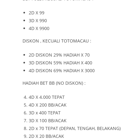
2D X 99
3D X 990
4D X 9900
DISKON , KECUALI TOTOMACAU :
2D DISKON 29% HADIAH X 70
3D DISKON 59% HADIAH X 400
4D DISKON 69% HADIAH X 3000
HADIAH BET BB (NO DISKON) :
4D X 4.000 TEPAT
4D X 200 BB/ACAK
3D x 400 TEPAT
3D X 100 BB/ACAK
2D x 70 TEPAT (DEPAN, TENGAH, BELAKANG)
2D X 20 BB/ACAK