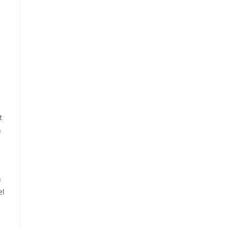
t
h
n
el