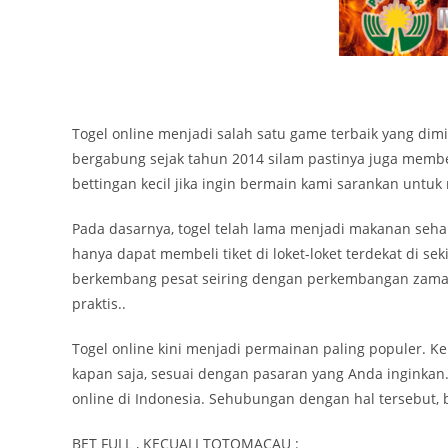
Togel online menjadi salah satu game terbaik yang dim
bergabung sejak tahun 2014 silam pastinya juga memb
bettingan kecil jika ingin bermain kami sarankan untu
Pada dasarnya, togel telah lama menjadi makanan sehar
hanya dapat membeli tiket di loket-loket terdekat di se
berkembang pesat seiring dengan perkembangan zaman 
praktis..
Togel online kini menjadi permainan paling populer.
kapan saja, sesuai dengan pasaran yang Anda inginkan. 
online di Indonesia. Sehubungan dengan hal tersebut, 
BET FULL , KECUALI TOTOMACAU :