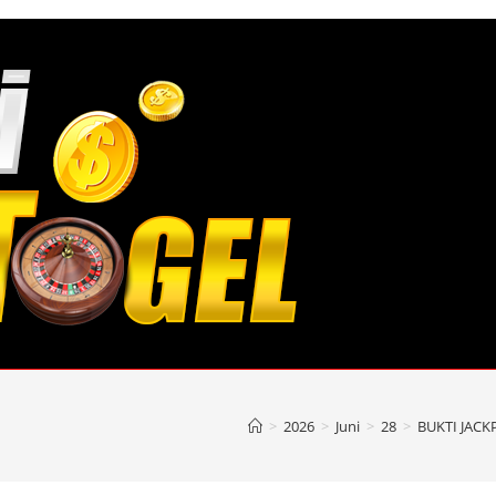
>
2026
>
Juni
>
28
>
BUKTI JACK