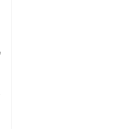
t
h
n
el