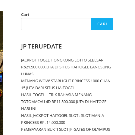
Cari
CARI
JP TERUPDATE
JACKPOT TOGEL HONGKONG LOTTO SEBESAR
Rp21.500.000 JUTA DI SITUS HAITOGEL LANGSUNG
LUNAS
MENANG WOW! STARLIGHT PRINCESS 1000 CUAN
15 JUTA DARI SITUS HAITOGEL
HASIL TOGEL – TRIK RAHASIA MENANG
TOTOMACAU 4D RP11.500.000 JUTA DI HAITOGEL
HARI INI
HASIL JACKPOT HAITOGEL SLOT : SLOT MANIA
PRINCESS RP. 14.000.000
PEMBAYARAN BUKTI SLOT JP GATES OF OLYMPUS