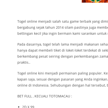
Togel online menjadi salah satu game terbaik yang dim
bergabung sejak tahun 2014 silam pastinya juga memb
bettingan kecil jika ingin bermain kami sarankan untu
Pada dasarnya, togel telah lama menjadi makanan sehar
hanya dapat membeli tiket di loket-loket terdekat di se
berkembang pesat seiring dengan perkembangan zaman 
praktis..
Togel online kini menjadi permainan paling populer.
kapan saja, sesuai dengan pasaran yang Anda inginkan. 
online di Indonesia. Sehubungan dengan hal tersebut, 
BET FULL , KECUALI TOTOMACAU :
2D X 99