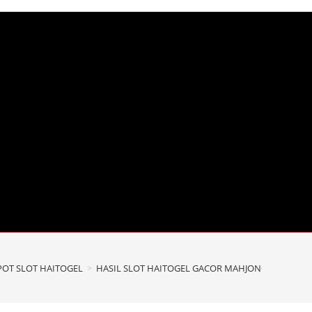
POT SLOT HAITOGEL
>
HASIL SLOT HAITOGEL GACOR MAHJONG WAYS 2 RP.