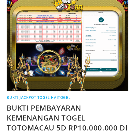
BUKTI JACKPOT TOGEL HAITOGEL
BUKTI PEMBAYARAN
KEMENANGAN TOGEL
TOTOMACAU 5D RP10.000.000 DI