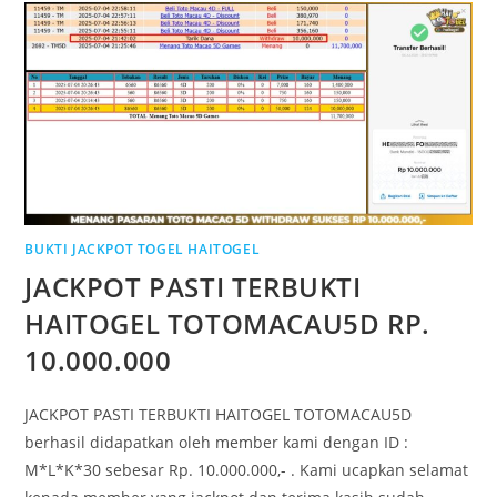
BUKTI JACKPOT TOGEL HAITOGEL
JACKPOT PASTI TERBUKTI
HAITOGEL TOTOMACAU5D RP.
10.000.000
JACKPOT PASTI TERBUKTI HAITOGEL TOTOMACAU5D
berhasil didapatkan oleh member kami dengan ID :
M*L*K*30 sebesar Rp. 10.000.000,- . Kami ucapkan selamat