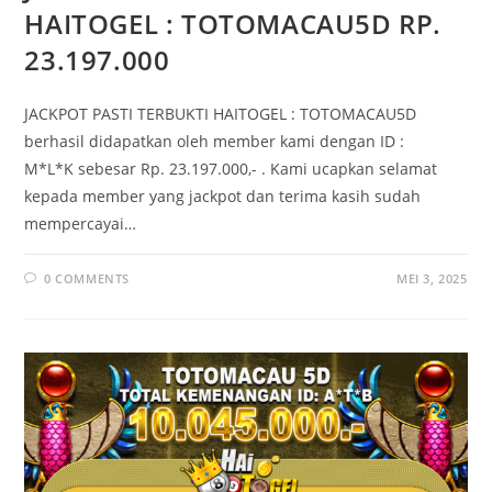
HAITOGEL : TOTOMACAU5D RP.
23.197.000
JACKPOT PASTI TERBUKTI HAITOGEL : TOTOMACAU5D
berhasil didapatkan oleh member kami dengan ID :
M*L*K sebesar Rp. 23.197.000,- . Kami ucapkan selamat
kepada member yang jackpot dan terima kasih sudah
mempercayai…
0 COMMENTS
MEI 3, 2025