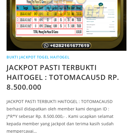
BUKTI JACKPOT TOGEL HAITOGEL
JACKPOT PASTI TERBUKTI
HAITOGEL : TOTOMACAU5D RP.
8.500.000
JACKPOT PASTI TERBUKTI HAITOGEL : TOTOMACAU5D
berhasil didapatkan oleh member kami dengan ID :
J*R*Y sebesar Rp. 8.500.000,- . Kami ucapkan selamat
kepada member yang jackpot dan terima kasih sudah
mempercayai…