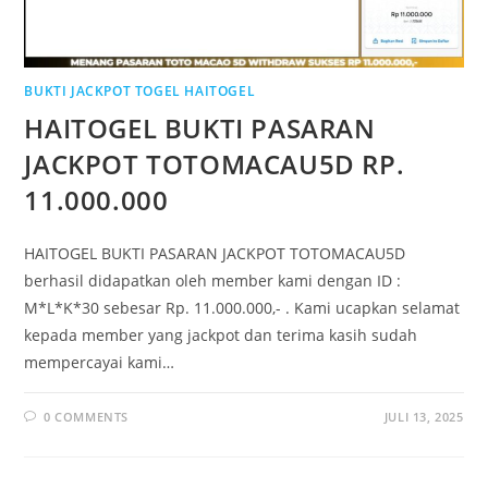
BUKTI JACKPOT TOGEL HAITOGEL
HAITOGEL BUKTI PASARAN
JACKPOT TOTOMACAU5D RP.
11.000.000
HAITOGEL BUKTI PASARAN JACKPOT TOTOMACAU5D
berhasil didapatkan oleh member kami dengan ID :
M*L*K*30 sebesar Rp. 11.000.000,- . Kami ucapkan selamat
kepada member yang jackpot dan terima kasih sudah
mempercayai kami…
0 COMMENTS
JULI 13, 2025