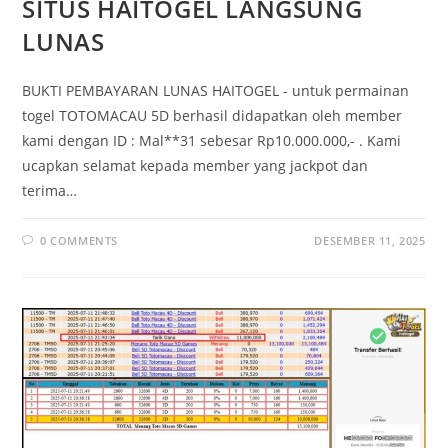
SITUS HAITOGEL LANGSUNG
LUNAS
BUKTI PEMBAYARAN LUNAS HAITOGEL - untuk permainan
togel TOTOMACAU 5D berhasil didapatkan oleh member
kami dengan ID : Mal**31 sebesar Rp10.000.000,- . Kami
ucapkan selamat kepada member yang jackpot dan
terima…
0 COMMENTS
DESEMBER 11, 2025