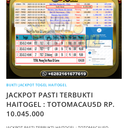
BUKTI JACKPOT TOGEL HAITOGEL
JACKPOT PASTI TERBUKTI
HAITOGEL : TOTOMACAU5D RP.
10.045.000
JACKPOT PASTI TERBUKTI HAITOGEL : TOTOMACAU5D