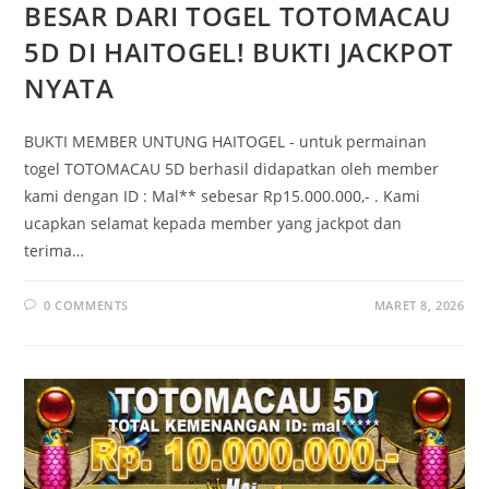
BESAR DARI TOGEL TOTOMACAU
5D DI HAITOGEL! BUKTI JACKPOT
NYATA
BUKTI MEMBER UNTUNG HAITOGEL - untuk permainan
togel TOTOMACAU 5D berhasil didapatkan oleh member
kami dengan ID : Mal** sebesar Rp15.000.000,- . Kami
ucapkan selamat kepada member yang jackpot dan
terima…
0 COMMENTS
MARET 8, 2026