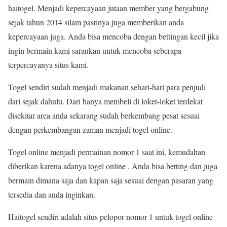
haitogel. Menjadi kepercayaan jutaan member yang bergabung
sejak tahun 2014 silam pastinya juga memberikan anda
kepercayaan juga. Anda bisa mencoba dengan bettingan kecil jika
ingin bermain kami sarankan untuk mencoba seberapa
terpercayanya situs kami.
Togel sendiri sudah menjadi makanan sehari-hari para penjudi
dari sejak dahulu. Dari hanya membeli di loket-loket terdekat
disekitar area anda sekarang sudah berkembang pesat sesuai
dengan perkembangan zaman menjadi togel online.
Togel online menjadi permainan nomor 1 saat ini, kemudahan
diberikan karena adanya togel online . Anda bisa betting dan juga
bermain dimana saja dan kapan saja sesuai dengan pasaran yang
tersedia dan anda inginkan.
Haitogel sendiri adalah situs pelopor nomor 1 untuk togel online