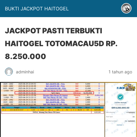
BUKTI JACKPOT HAITOGEL
JACKPOT PASTI TERBUKTI
HAITOGEL TOTOMACAU5D RP.
8.250.000
adminhai
1 tahun ago