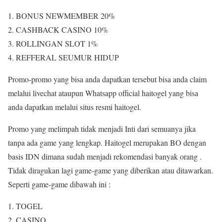
BONUS NEWMEMBER 20%
CASHBACK CASINO 10%
ROLLINGAN SLOT 1%
REFFERAL SEUMUR HIDUP
Promo-promo yang bisa anda dapatkan tersebut bisa anda claim
melalui livechat ataupun Whatsapp official haitogel yang bisa
anda dapatkan melalui situs resmi haitogel.
Promo yang melimpah tidak menjadi Inti dari semuanya jika
tanpa ada game yang lengkap. Haitogel merupakan BO dengan
basis IDN dimana sudah menjadi rekomendasi banyak orang .
Tidak diragukan lagi game-game yang diberikan atau ditawarkan.
Seperti game-game dibawah ini :
TOGEL
CASINO