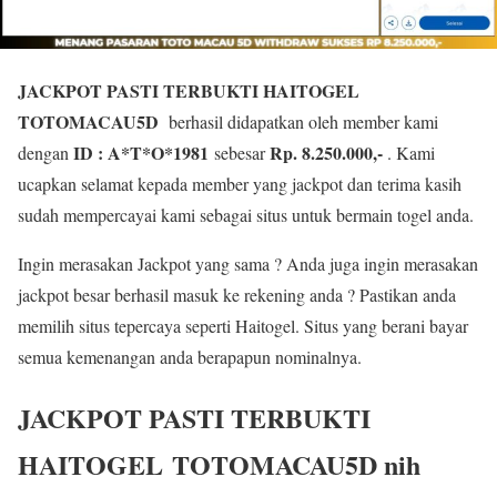
JACKPOT PASTI TERBUKTI HAITOGEL
TOTOMACAU5D
berhasil didapatkan oleh member kami
ID : A*T*O*1981
Rp. 8.250.000,-
dengan
sebesar
. Kami
ucapkan selamat kepada member yang jackpot dan terima kasih
sudah mempercayai kami sebagai situs untuk bermain togel anda.
Ingin merasakan Jackpot yang sama ? Anda juga ingin merasakan
jackpot besar berhasil masuk ke rekening anda ? Pastikan anda
memilih situs tepercaya seperti Haitogel. Situs yang berani bayar
semua kemenangan anda berapapun nominalnya.
JACKPOT PASTI TERBUKTI
HAITOGEL TOTOMACAU5D nih