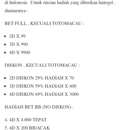
di Indonesia . Untuk rincian hadiah yang diberikan haitogel ,
diantaranya :
BET FULL , KECUALI TOTOMACAU :
2D X 99
3D X 990
4D X 9900
DISKON , KECUALI TOTOMACAU :
2D DISKON 29% HADIAH X 70
3D DISKON 59% HADIAH X 400
4D DISKON 69% HADIAH X 3000
HADIAH BET BB (NO DISKON) :
4D X 4.000 TEPAT
4D X 200 BB/ACAK