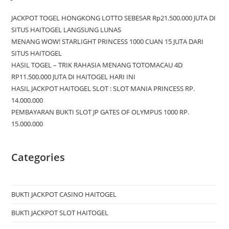
JACKPOT TOGEL HONGKONG LOTTO SEBESAR Rp21.500.000 JUTA DI
SITUS HAITOGEL LANGSUNG LUNAS
MENANG WOW! STARLIGHT PRINCESS 1000 CUAN 15 JUTA DARI
SITUS HAITOGEL
HASIL TOGEL – TRIK RAHASIA MENANG TOTOMACAU 4D
RP11.500.000 JUTA DI HAITOGEL HARI INI
HASIL JACKPOT HAITOGEL SLOT : SLOT MANIA PRINCESS RP.
14.000.000
PEMBAYARAN BUKTI SLOT JP GATES OF OLYMPUS 1000 RP.
15.000.000
Categories
BUKTI JACKPOT CASINO HAITOGEL
BUKTI JACKPOT SLOT HAITOGEL