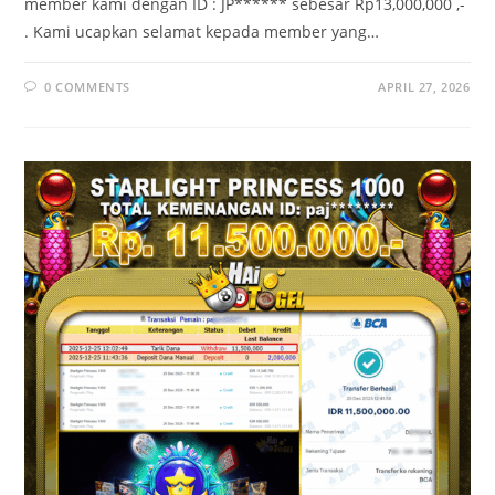
member kami dengan ID : JP****** sebesar Rp13,000,000 ,-
. Kami ucapkan selamat kepada member yang…
0 COMMENTS
APRIL 27, 2026