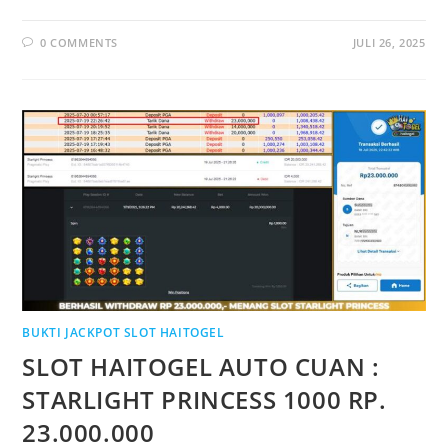
0 COMMENTS
JULI 26, 2025
BUKTI JACKPOT SLOT HAITOGEL
SLOT HAITOGEL AUTO CUAN :
STARLIGHT PRINCESS 1000 RP.
23.000.000