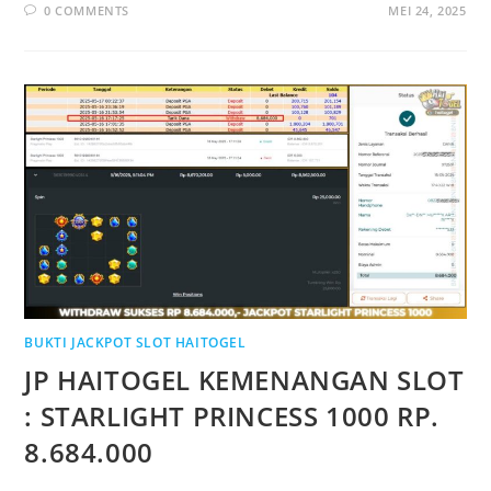
0 COMMENTS
MEI 24, 2025
BUKTI JACKPOT SLOT HAITOGEL
JP HAITOGEL KEMENANGAN SLOT
: STARLIGHT PRINCESS 1000 RP.
8.684.000