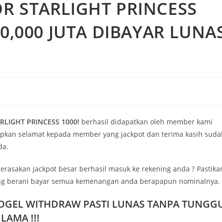
R STARLIGHT PRINCESS
00,000 JUTA DIBAYAR LUNA
RLIGHT PRINCESS 1000!
berhasil didapatkan oleh member kami
pkan selamat kepada member yang jackpot dan terima kasih suda
da.
erasakan jackpot besar berhasil masuk ke rekening anda ? Pastika
 yang berani bayar semua kemenangan anda berapapun nominalnya.
TOGEL WITHDRAW PASTI LUNAS TANPA TUNGG
LAMA !!!