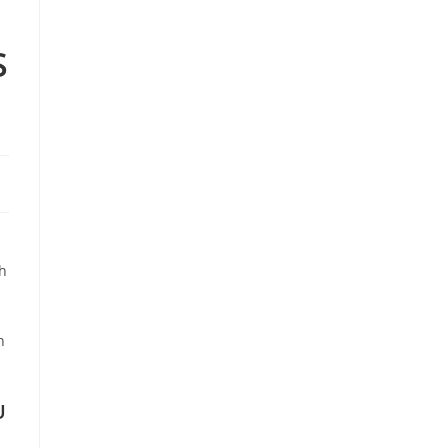
S
h
n
U