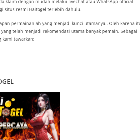
da klaim dengan mudah melalui livechat atau WhatsApp official
situs resmi Haitogel terlebih dahulu.
pan permainanlah yang menjadi kunci utamanya.. Oleh karena it
DN yang telah menjadi rekomendasi utama banyak pemain. Sebagai
g kami tawarkan:
OGEL