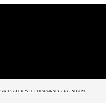
ACKPOT SLOT HAITOGEL
>
MEGA WIN SLOT GACOR STARLIGHT PRINCESS 100