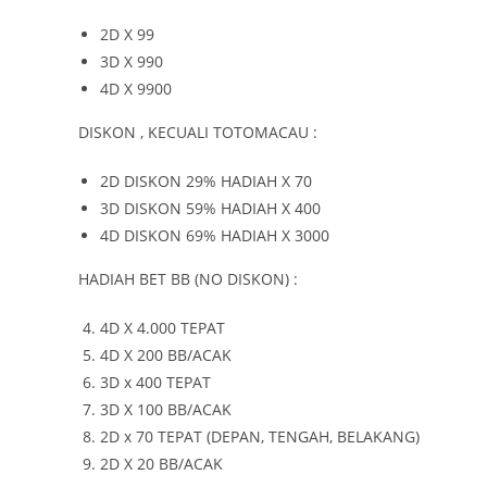
2D X 99
3D X 990
4D X 9900
DISKON , KECUALI TOTOMACAU :
2D DISKON 29% HADIAH X 70
3D DISKON 59% HADIAH X 400
4D DISKON 69% HADIAH X 3000
HADIAH BET BB (NO DISKON) :
4D X 4.000 TEPAT
4D X 200 BB/ACAK
3D x 400 TEPAT
3D X 100 BB/ACAK
2D x 70 TEPAT (DEPAN, TENGAH, BELAKANG)
2D X 20 BB/ACAK