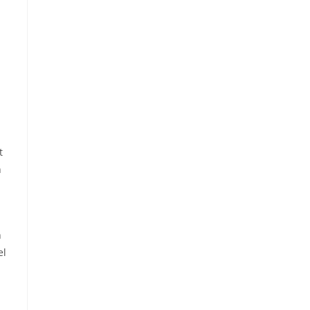
t
h
n
el