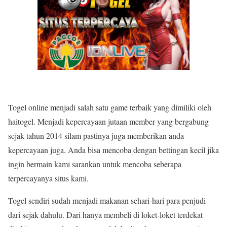
Togel online menjadi salah satu game terbaik yang dimiliki oleh
haitogel. Menjadi kepercayaan jutaan member yang bergabung
sejak tahun 2014 silam pastinya juga memberikan anda
kepercayaan juga. Anda bisa mencoba dengan bettingan kecil jika
ingin bermain kami sarankan untuk mencoba seberapa
terpercayanya situs kami.
Togel sendiri sudah menjadi makanan sehari-hari para penjudi
dari sejak dahulu. Dari hanya membeli di loket-loket terdekat