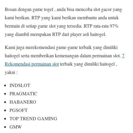
Bosan dengan game togel , anda bisa mencoba slot gacor yang
kami berikan. RTP yang kami berikan membantu anda untuk
bermain di setiap game slot yang tersedia. RTP rata-rata 97%
yang diambil merupakan RTP dari player asli haitogel.
Kami juga merekomendasi game-game terbaik yang dimiliki
haitogel serta memberikan kemenangan dalam permainan slot.
7
Rekomendasi permainan slot
terbaik yang dimiliki haitogel ,
yakni :
INDSLOT
PRAGMATIC
HABANERO
PGSOFT
TOP TREND GAMING
GMW