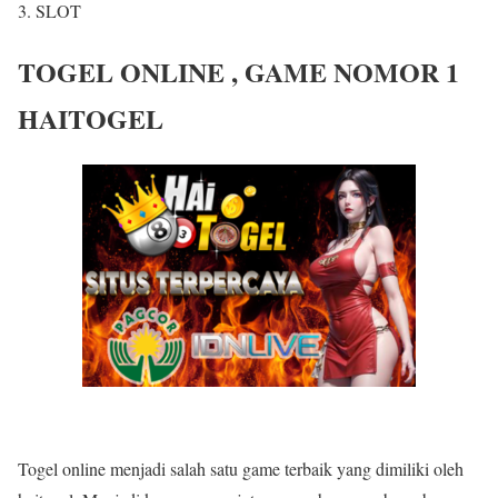
SLOT
TOGEL ONLINE , GAME NOMOR 1
HAITOGEL
Togel online menjadi salah satu game terbaik yang dimiliki oleh