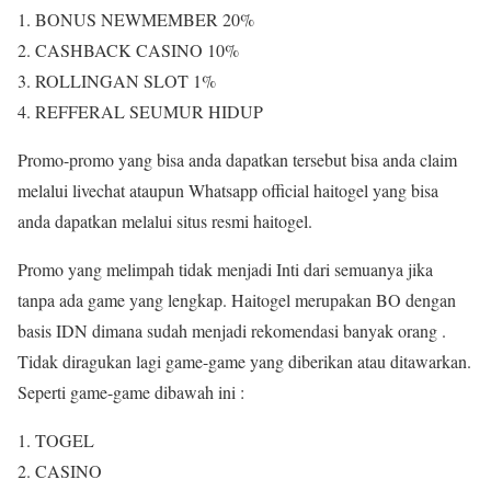
BONUS NEWMEMBER 20%
CASHBACK CASINO 10%
ROLLINGAN SLOT 1%
REFFERAL SEUMUR HIDUP
Promo-promo yang bisa anda dapatkan tersebut bisa anda claim
melalui livechat ataupun Whatsapp official haitogel yang bisa
anda dapatkan melalui situs resmi haitogel.
Promo yang melimpah tidak menjadi Inti dari semuanya jika
tanpa ada game yang lengkap. Haitogel merupakan BO dengan
basis IDN dimana sudah menjadi rekomendasi banyak orang .
Tidak diragukan lagi game-game yang diberikan atau ditawarkan.
Seperti game-game dibawah ini :
TOGEL
CASINO