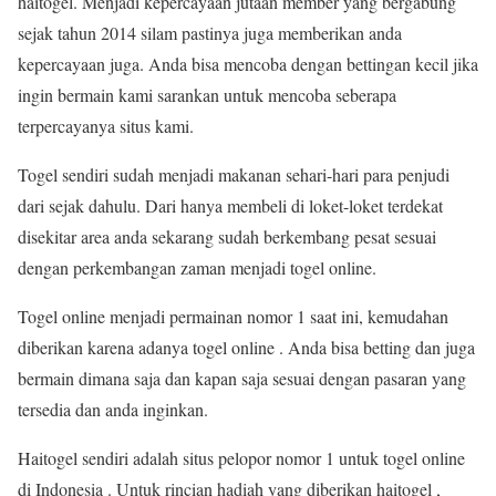
haitogel. Menjadi kepercayaan jutaan member yang bergabung
sejak tahun 2014 silam pastinya juga memberikan anda
kepercayaan juga. Anda bisa mencoba dengan bettingan kecil jika
ingin bermain kami sarankan untuk mencoba seberapa
terpercayanya situs kami.
Togel sendiri sudah menjadi makanan sehari-hari para penjudi
dari sejak dahulu. Dari hanya membeli di loket-loket terdekat
disekitar area anda sekarang sudah berkembang pesat sesuai
dengan perkembangan zaman menjadi togel online.
Togel online menjadi permainan nomor 1 saat ini, kemudahan
diberikan karena adanya togel online . Anda bisa betting dan juga
bermain dimana saja dan kapan saja sesuai dengan pasaran yang
tersedia dan anda inginkan.
Haitogel sendiri adalah situs pelopor nomor 1 untuk togel online
di Indonesia . Untuk rincian hadiah yang diberikan haitogel ,