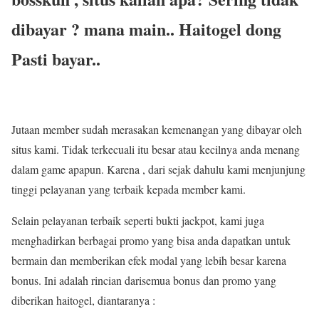
dibayar ? mana main.. Haitogel dong
Pasti bayar..
Jutaan member sudah merasakan kemenangan yang dibayar oleh
situs kami. Tidak terkecuali itu besar atau kecilnya anda menang
dalam game apapun. Karena , dari sejak dahulu kami menjunjung
tinggi pelayanan yang terbaik kepada member kami.
Selain pelayanan terbaik seperti bukti jackpot, kami juga
menghadirkan berbagai promo yang bisa anda dapatkan untuk
bermain dan memberikan efek modal yang lebih besar karena
bonus. Ini adalah rincian darisemua bonus dan promo yang
diberikan haitogel, diantaranya :