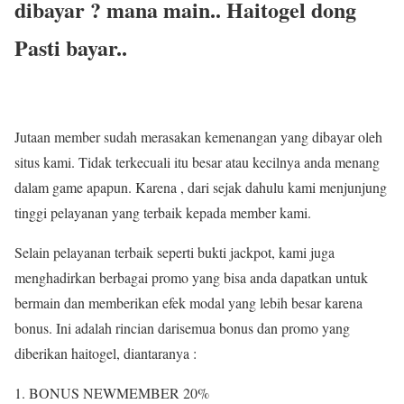
dibayar ? mana main.. Haitogel dong
Pasti bayar..
Jutaan member sudah merasakan kemenangan yang dibayar oleh
situs kami. Tidak terkecuali itu besar atau kecilnya anda menang
dalam game apapun. Karena , dari sejak dahulu kami menjunjung
tinggi pelayanan yang terbaik kepada member kami.
Selain pelayanan terbaik seperti bukti jackpot, kami juga
menghadirkan berbagai promo yang bisa anda dapatkan untuk
bermain dan memberikan efek modal yang lebih besar karena
bonus. Ini adalah rincian darisemua bonus dan promo yang
diberikan haitogel, diantaranya :
BONUS NEWMEMBER 20%