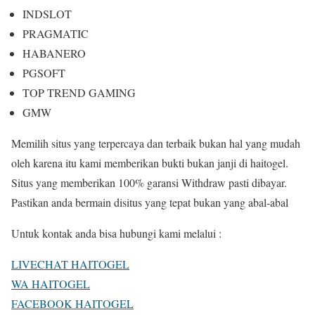
INDSLOT
PRAGMATIC
HABANERO
PGSOFT
TOP TREND GAMING
GMW
Memilih situs yang terpercaya dan terbaik bukan hal yang mudah
oleh karena itu kami memberikan bukti bukan janji di haitogel.
Situs yang memberikan 100% garansi Withdraw pasti dibayar.
Pastikan anda bermain disitus yang tepat bukan yang abal-abal
Untuk kontak anda bisa hubungi kami melalui :
LIVECHAT HAITOGEL
WA HAITOGEL
FACEBOOK HAITOGEL