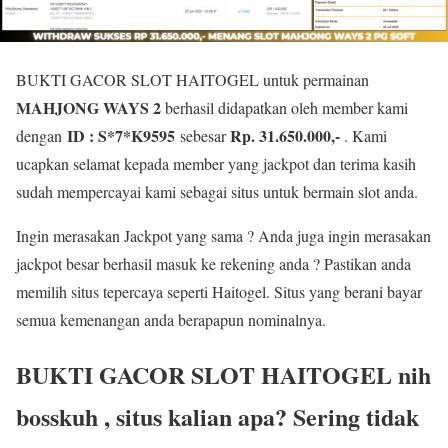
BUKTI GACOR SLOT HAITOGEL untuk permainan
MAHJONG WAYS 2
berhasil didapatkan oleh member kami
ID : S*7*K9595
Rp. 31.650.000
,-
dengan
sebesar
. Kami
ucapkan selamat kepada member yang jackpot dan terima kasih
sudah mempercayai kami sebagai situs untuk bermain slot anda.
Ingin merasakan Jackpot yang sama ? Anda juga ingin merasakan
jackpot besar berhasil masuk ke rekening anda ? Pastikan anda
memilih situs tepercaya seperti Haitogel. Situs yang berani bayar
semua kemenangan anda berapapun nominalnya.
BUKTI GACOR SLOT HAITOGEL nih
bosskuh , situs kalian apa? Sering tidak