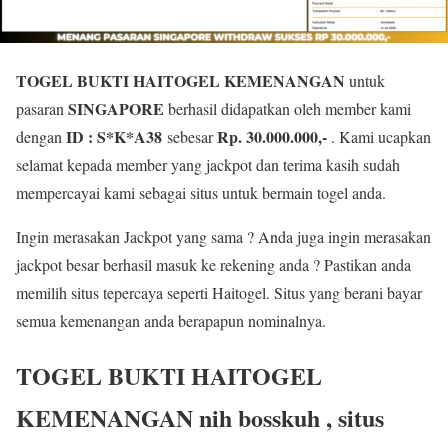
TOGEL BUKTI HAITOGEL KEMENANGAN
untuk
SINGAPORE
pasaran
berhasil didapatkan oleh member kami
ID : S*K*A38
Rp. 30.000.000,-
dengan
sebesar
. Kami ucapkan
selamat kepada member yang jackpot dan terima kasih sudah
mempercayai kami sebagai situs untuk bermain togel anda.
Ingin merasakan Jackpot yang sama ? Anda juga ingin merasakan
jackpot besar berhasil masuk ke rekening anda ? Pastikan anda
memilih situs tepercaya seperti Haitogel. Situs yang berani bayar
semua kemenangan anda berapapun nominalnya.
TOGEL BUKTI HAITOGEL
KEMENANGAN nih bosskuh , situs