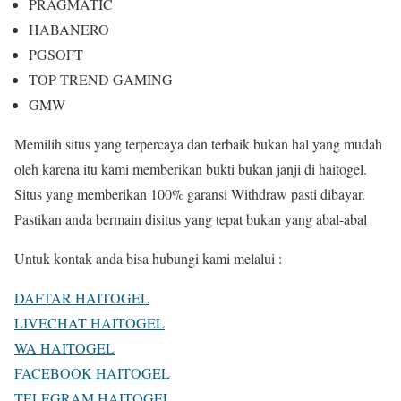
PRAGMATIC
HABANERO
PGSOFT
TOP TREND GAMING
GMW
Memilih situs yang terpercaya dan terbaik bukan hal yang mudah
oleh karena itu kami memberikan bukti bukan janji di haitogel.
Situs yang memberikan 100% garansi Withdraw pasti dibayar.
Pastikan anda bermain disitus yang tepat bukan yang abal-abal
Untuk kontak anda bisa hubungi kami melalui :
DAFTAR HAITOGEL
LIVECHAT HAITOGEL
WA HAITOGEL
FACEBOOK HAITOGEL
TELEGRAM HAITOGEL