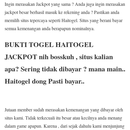
Ingin merasakan Jackpot yang sama ? Anda juga ingin merasakan
jackpot besar berhasil masuk ke rekening anda ? Pastikan anda
memilih situs tepercaya seperti Haitogel. Situs yang berani bayar
semua kemenangan anda berapapun nominalnya.
BUKTI TOGEL HAITOGEL
JACKPOT nih bosskuh , situs kalian
apa? Sering tidak dibayar ? mana main..
Haitogel dong Pasti bayar..
Jutaan member sudah merasakan kemenangan yang dibayar oleh
situs kami. Tidak terkecuali itu besar atau kecilnya anda menang
dalam game apapun. Karena , dari sejak dahulu kami menjunjung