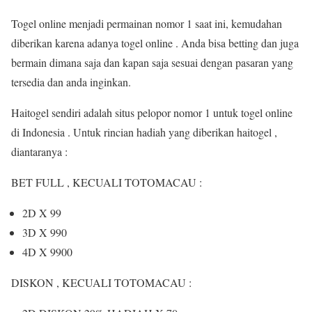
Togel online menjadi permainan nomor 1 saat ini, kemudahan
diberikan karena adanya togel online . Anda bisa betting dan juga
bermain dimana saja dan kapan saja sesuai dengan pasaran yang
tersedia dan anda inginkan.
Haitogel sendiri adalah situs pelopor nomor 1 untuk togel online
di Indonesia . Untuk rincian hadiah yang diberikan haitogel ,
diantaranya :
BET FULL , KECUALI TOTOMACAU :
2D X 99
3D X 990
4D X 9900
DISKON , KECUALI TOTOMACAU :