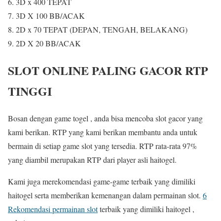
3D x 400 TEPAT
3D X 100 BB/ACAK
2D x 70 TEPAT (DEPAN, TENGAH, BELAKANG)
2D X 20 BB/ACAK
SLOT ONLINE PALING GACOR RTP
TINGGI
Bosan dengan game togel , anda bisa mencoba slot gacor yang
kami berikan. RTP yang kami berikan membantu anda untuk
bermain di setiap game slot yang tersedia. RTP rata-rata 97%
yang diambil merupakan RTP dari player asli haitogel.
Kami juga merekomendasi game-game terbaik yang dimiliki
haitogel serta memberikan kemenangan dalam permainan slot.
6
Rekomendasi permainan slot
terbaik yang dimiliki haitogel ,