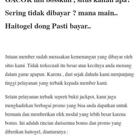
Sering tidak dibayar ? mana main..
Haitogel dong Pasti bayar..
Jutaan member sudah merasakan kemenangan yang dibayar oleh
situs kami. Tidak terkecuali itu besar atau kecilnya anda menang
dalam game apapun. Karena , dari sejak dahulu kami menjunjung
tinggi pelayanan yang terbaik kepada member kami.
Selain pelayanan terbaik seperti bukti jackpot, kami juga
menghadirkan berbagai promo yang bisa anda dapatkan untuk
bermain dan memberikan efek modal yang lebih besar karena
bonus. Ini adalah rincian darisemua bonus dan promo yang
diberikan haitogel, diantaranya :