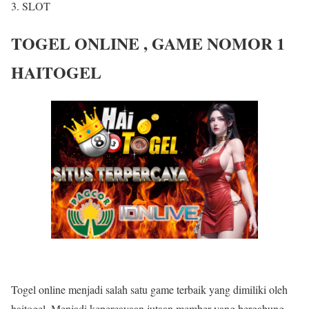
SLOT
TOGEL ONLINE , GAME NOMOR 1
HAITOGEL
Togel online menjadi salah satu game terbaik yang dimiliki oleh
haitogel. Menjadi kepercayaan jutaan member yang bergabung