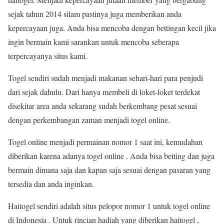
sejak tahun 2014 silam pastinya juga memberikan anda
kepercayaan juga. Anda bisa mencoba dengan bettingan kecil jika
ingin bermain kami sarankan untuk mencoba seberapa
terpercayanya situs kami.
Togel sendiri sudah menjadi makanan sehari-hari para penjudi
dari sejak dahulu. Dari hanya membeli di loket-loket terdekat
disekitar area anda sekarang sudah berkembang pesat sesuai
dengan perkembangan zaman menjadi togel online.
Togel online menjadi permainan nomor 1 saat ini, kemudahan
diberikan karena adanya togel online . Anda bisa betting dan juga
bermain dimana saja dan kapan saja sesuai dengan pasaran yang
tersedia dan anda inginkan.
Haitogel sendiri adalah situs pelopor nomor 1 untuk togel online
di Indonesia . Untuk rincian hadiah yang diberikan haitogel ,