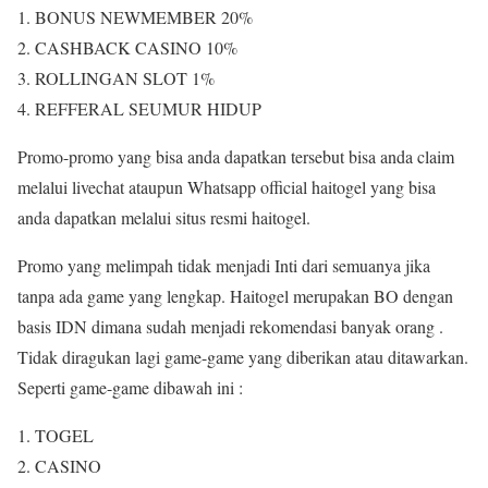
BONUS NEWMEMBER 20%
CASHBACK CASINO 10%
ROLLINGAN SLOT 1%
REFFERAL SEUMUR HIDUP
Promo-promo yang bisa anda dapatkan tersebut bisa anda claim
melalui livechat ataupun Whatsapp official haitogel yang bisa
anda dapatkan melalui situs resmi haitogel.
Promo yang melimpah tidak menjadi Inti dari semuanya jika
tanpa ada game yang lengkap. Haitogel merupakan BO dengan
basis IDN dimana sudah menjadi rekomendasi banyak orang .
Tidak diragukan lagi game-game yang diberikan atau ditawarkan.
Seperti game-game dibawah ini :
TOGEL
CASINO