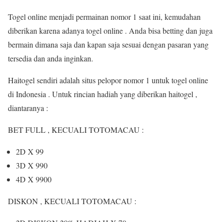
Togel online menjadi permainan nomor 1 saat ini, kemudahan
diberikan karena adanya togel online . Anda bisa betting dan juga
bermain dimana saja dan kapan saja sesuai dengan pasaran yang
tersedia dan anda inginkan.
Haitogel sendiri adalah situs pelopor nomor 1 untuk togel online
di Indonesia . Untuk rincian hadiah yang diberikan haitogel ,
diantaranya :
BET FULL , KECUALI TOTOMACAU :
2D X 99
3D X 990
4D X 9900
DISKON , KECUALI TOTOMACAU :