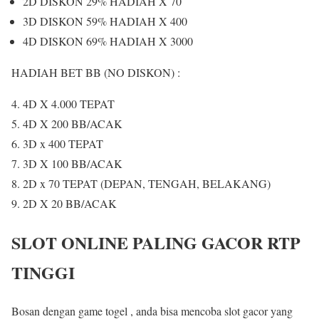
2D DISKON 29% HADIAH X 70
3D DISKON 59% HADIAH X 400
4D DISKON 69% HADIAH X 3000
HADIAH BET BB (NO DISKON) :
4D X 4.000 TEPAT
4D X 200 BB/ACAK
3D x 400 TEPAT
3D X 100 BB/ACAK
2D x 70 TEPAT (DEPAN, TENGAH, BELAKANG)
2D X 20 BB/ACAK
SLOT ONLINE PALING GACOR RTP
TINGGI
Bosan dengan game togel , anda bisa mencoba slot gacor yang