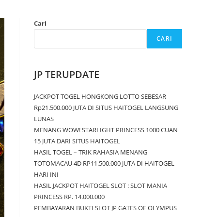
Cari
CARI
JP TERUPDATE
JACKPOT TOGEL HONGKONG LOTTO SEBESAR
Rp21.500.000 JUTA DI SITUS HAITOGEL LANGSUNG
LUNAS
MENANG WOW! STARLIGHT PRINCESS 1000 CUAN
15 JUTA DARI SITUS HAITOGEL
HASIL TOGEL – TRIK RAHASIA MENANG
TOTOMACAU 4D RP11.500.000 JUTA DI HAITOGEL
HARI INI
HASIL JACKPOT HAITOGEL SLOT : SLOT MANIA
PRINCESS RP. 14.000.000
PEMBAYARAN BUKTI SLOT JP GATES OF OLYMPUS