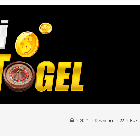
>
2024
>
Desember
>
22
>
BUKT