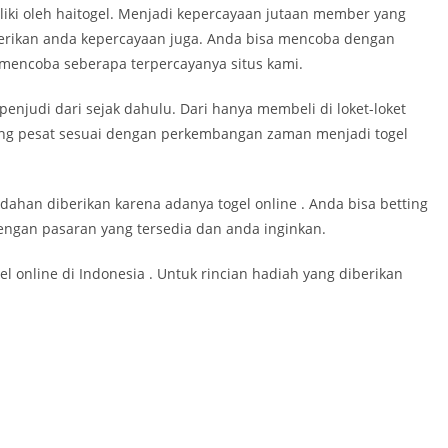
iliki oleh haitogel. Menjadi kepercayaan jutaan member yang
erikan anda kepercayaan juga. Anda bisa mencoba dengan
k mencoba seberapa terpercayanya situs kami.
enjudi dari sejak dahulu. Dari hanya membeli di loket-loket
ang pesat sesuai dengan perkembangan zaman menjadi togel
dahan diberikan karena adanya togel online . Anda bisa betting
engan pasaran yang tersedia dan anda inginkan.
el online di Indonesia . Untuk rincian hadiah yang diberikan