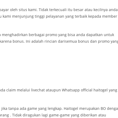
r oleh situs kami. Tidak terkecuali itu besar atau kecilnya anda
u kami menjunjung tinggi pelayanan yang terbaik kepada member
juga menghadirkan berbagai promo yang bisa anda dapatkan untuk
karena bonus. Ini adalah rincian darisemua bonus dan promo yan
a claim melalui livechat ataupun Whatsapp official haitogel yang
a jika tanpa ada game yang lengkap. Haitogel merupakan BO deng
ang . Tidak diragukan lagi game-game yang diberikan atau