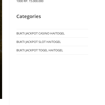
1000 RP. 15.000.000
Categories
BUKTI JACKPOT CASINO HAITOGEL
BUKTI JACKPOT SLOT HAITOGEL
BUKTI JACKPOT TOGEL HAITOGEL