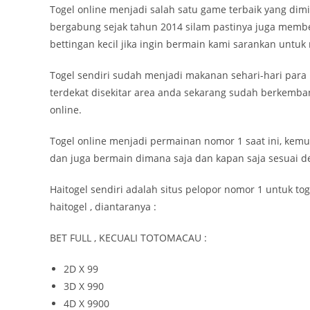
Togel online menjadi salah satu game terbaik yang dim
bergabung sejak tahun 2014 silam pastinya juga memb
bettingan kecil jika ingin bermain kami sarankan untu
Togel sendiri sudah menjadi makanan sehari-hari para p
terdekat disekitar area anda sekarang sudah berkemb
online.
Togel online menjadi permainan nomor 1 saat ini, kemu
dan juga bermain dimana saja dan kapan saja sesuai d
Haitogel sendiri adalah situs pelopor nomor 1 untuk tog
haitogel , diantaranya :
BET FULL , KECUALI TOTOMACAU :
2D X 99
3D X 990
4D X 9900