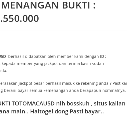
EMENANGAN BUKTI :
550.000
U5D
berhasil didapatkan oleh member kami dengan
ID :
 kepada member yang jackpot dan terima kasih sudah
nda.
erasakan jackpot besar berhasil masuk ke rekening anda ? Pastika
 yang berani bayar semua kemenangan anda berapapun nominalnya.
I TOTOMACAU5D nih bosskuh , situs kalian
ana main.. Haitogel dong Pasti bayar..