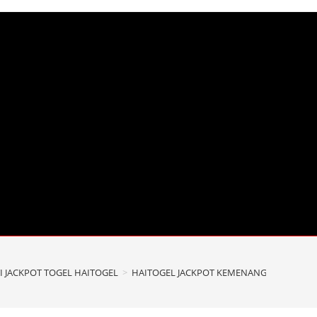
I JACKPOT TOGEL HAITOGEL
>
HAITOGEL JACKPOT KEMENANGAN BUKTI : T