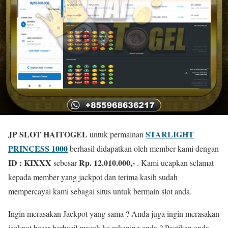
JP SLOT HAITOGEL
STARLIGHT
untuk permainan
PRINCESS 1000
berhasil didapatkan oleh member kami dengan
ID : KIXXX
Rp. 12.010.000
,-
sebesar
. Kami ucapkan selamat
kepada member yang jackpot dan terima kasih sudah
mempercayai kami sebagai situs untuk bermain slot anda.
Ingin merasakan Jackpot yang sama ? Anda juga ingin merasakan
jackpot besar berhasil masuk ke rekening anda ? Pastikan anda