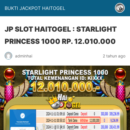
BUKTI JACKPOT HAITOGEL
JP SLOT HAITOGEL : STARLIGHT
PRINCESS 1000 RP. 12.010.000
adminhai
2 tahun ago