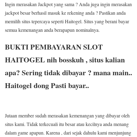
Ingin merasakan Jackpot yang sama ? Anda juga ingin merasakan
jackpot besar berhasil masuk ke rekening anda ? Pastikan anda
memilih situs tepercaya seperti Haitogel. Situs yang berani bayar
semua kemenangan anda berapapun nominalnya.
BUKTI PEMBAYARAN SLOT
HAITOGEL nih bosskuh , situs kalian
apa? Sering tidak dibayar ? mana main..
Haitogel dong Pasti bayar..
Jutaan member sudah merasakan kemenangan yang dibayar oleh
situs kami. Tidak terkecuali itu besar atau kecilnya anda menang
dalam game apapun. Karena , dari sejak dahulu kami menjunjung