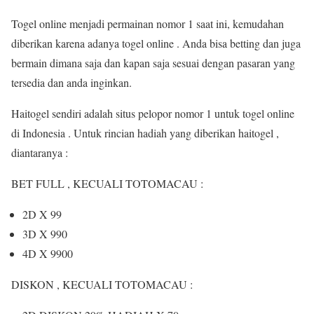
Togel online menjadi permainan nomor 1 saat ini, kemudahan
diberikan karena adanya togel online . Anda bisa betting dan juga
bermain dimana saja dan kapan saja sesuai dengan pasaran yang
tersedia dan anda inginkan.
Haitogel sendiri adalah situs pelopor nomor 1 untuk togel online
di Indonesia . Untuk rincian hadiah yang diberikan haitogel ,
diantaranya :
BET FULL , KECUALI TOTOMACAU :
2D X 99
3D X 990
4D X 9900
DISKON , KECUALI TOTOMACAU :