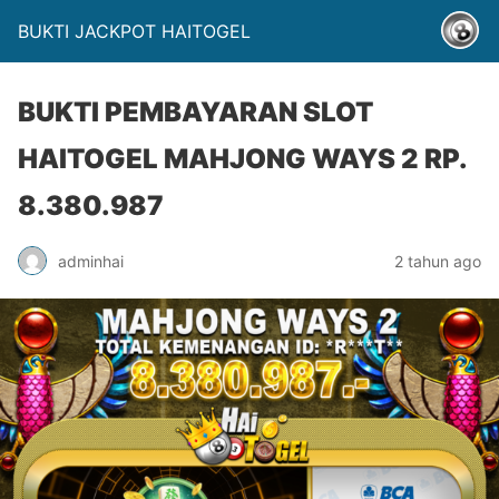
BUKTI JACKPOT HAITOGEL
BUKTI PEMBAYARAN SLOT
HAITOGEL MAHJONG WAYS 2 RP.
8.380.987
adminhai
2 tahun ago