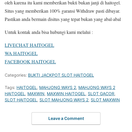
oleh karena itu kami memberikan bukti bukan janji di haitogel.
Situs yang memberikan 100% garansi Withdraw pasti dibayar.
Pastikan anda bermain disitus yang tepat bukan yang abal-abal
Untuk kontak anda bisa hubungi kami melalui :
LIVECHAT HAITOGEL
WA HAITOGEL
FACEBOOK HAITOGEL
Categories:
BUKTI JACKPOT SLOT HAITOGEL
Tags:
HAITOGEL
,
MAHJONG WAYS 2
,
MAHJONG WAYS 2
HAITOGEL
,
MAXWIN
,
MAXWIN HAITOGEL
,
SLOT GACOR
,
SLOT HAITOGEL
,
SLOT MAHJONG WAYS 2
,
SLOT MAXWIN
Leave a Comment