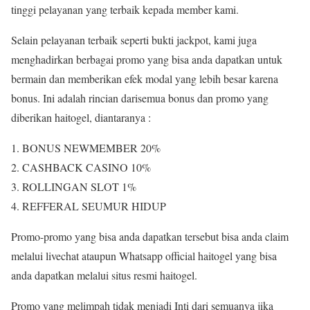
tinggi pelayanan yang terbaik kepada member kami.
Selain pelayanan terbaik seperti bukti jackpot, kami juga
menghadirkan berbagai promo yang bisa anda dapatkan untuk
bermain dan memberikan efek modal yang lebih besar karena
bonus. Ini adalah rincian darisemua bonus dan promo yang
diberikan haitogel, diantaranya :
BONUS NEWMEMBER 20%
CASHBACK CASINO 10%
ROLLINGAN SLOT 1%
REFFERAL SEUMUR HIDUP
Promo-promo yang bisa anda dapatkan tersebut bisa anda claim
melalui livechat ataupun Whatsapp official haitogel yang bisa
anda dapatkan melalui situs resmi haitogel.
Promo yang melimpah tidak menjadi Inti dari semuanya jika