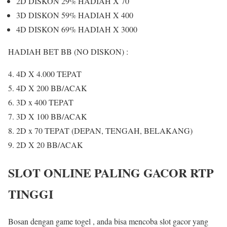
2D DISKON 29% HADIAH X 70
3D DISKON 59% HADIAH X 400
4D DISKON 69% HADIAH X 3000
HADIAH BET BB (NO DISKON) :
4D X 4.000 TEPAT
4D X 200 BB/ACAK
3D x 400 TEPAT
3D X 100 BB/ACAK
2D x 70 TEPAT (DEPAN, TENGAH, BELAKANG)
2D X 20 BB/ACAK
SLOT ONLINE PALING GACOR RTP
TINGGI
Bosan dengan game togel , anda bisa mencoba slot gacor yang