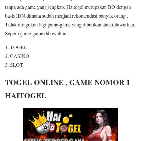
tanpa ada game yang lengkap. Haitogel merupakan BO dengan
basis IDN dimana sudah menjadi rekomendasi banyak orang .
Tidak diragukan lagi game-game yang diberikan atau ditawarkan.
Seperti game-game dibawah ini :
TOGEL
CASINO
SLOT
TOGEL ONLINE , GAME NOMOR 1
HAITOGEL