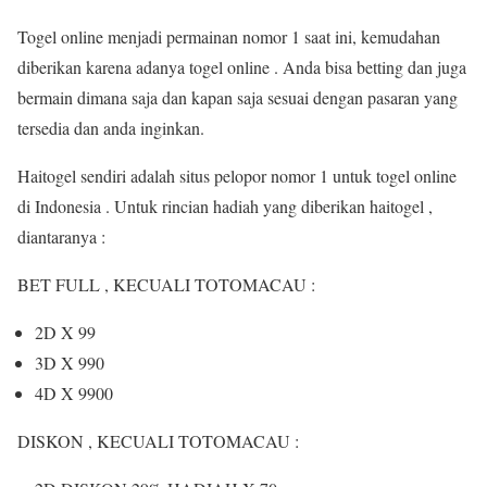
Togel online menjadi permainan nomor 1 saat ini, kemudahan
diberikan karena adanya togel online . Anda bisa betting dan juga
bermain dimana saja dan kapan saja sesuai dengan pasaran yang
tersedia dan anda inginkan.
Haitogel sendiri adalah situs pelopor nomor 1 untuk togel online
di Indonesia . Untuk rincian hadiah yang diberikan haitogel ,
diantaranya :
BET FULL , KECUALI TOTOMACAU :
2D X 99
3D X 990
4D X 9900
DISKON , KECUALI TOTOMACAU :