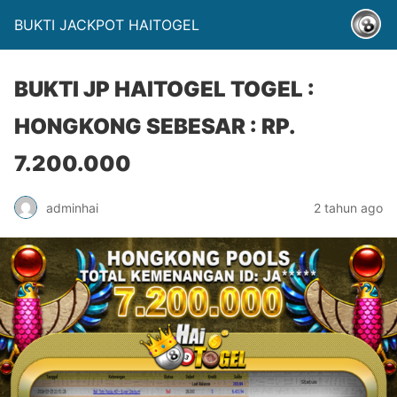
BUKTI JACKPOT HAITOGEL
BUKTI JP HAITOGEL TOGEL :
HONGKONG SEBESAR : RP.
7.200.000
adminhai
2 tahun ago