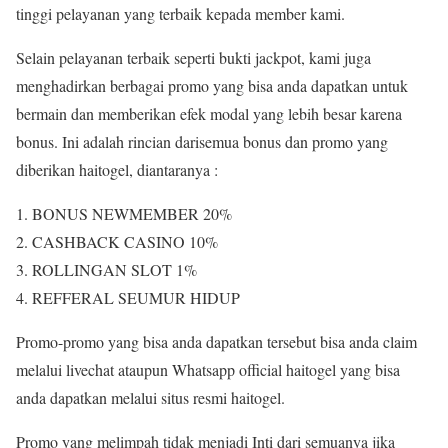
tinggi pelayanan yang terbaik kepada member kami.
Selain pelayanan terbaik seperti bukti jackpot, kami juga
menghadirkan berbagai promo yang bisa anda dapatkan untuk
bermain dan memberikan efek modal yang lebih besar karena
bonus. Ini adalah rincian darisemua bonus dan promo yang
diberikan haitogel, diantaranya :
BONUS NEWMEMBER 20%
CASHBACK CASINO 10%
ROLLINGAN SLOT 1%
REFFERAL SEUMUR HIDUP
Promo-promo yang bisa anda dapatkan tersebut bisa anda claim
melalui livechat ataupun Whatsapp official haitogel yang bisa
anda dapatkan melalui situs resmi haitogel.
Promo yang melimpah tidak menjadi Inti dari semuanya jika