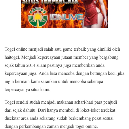
Togel online menjadi salah satu game terbaik yang dimiliki oleh
haitogel. Menjadi kepercayaan jutaan member yang bergabung
sejak tahun 2014 silam pastinya juga memberikan anda
kepercayaan juga. Anda bisa mencoba dengan bettingan kecil jika
ingin bermain kami sarankan untuk mencoba seberapa
terpercayanya situs kami.
Togel sendiri sudah menjadi makanan sehari-hari para penjudi
dari sejak dahulu. Dari hanya membeli di loket-loket terdekat
disekitar area anda sekarang sudah berkembang pesat sesuai
dengan perkembangan zaman menjadi togel online.