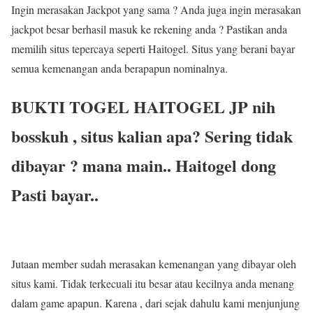
Ingin merasakan Jackpot yang sama ? Anda juga ingin merasakan
jackpot besar berhasil masuk ke rekening anda ? Pastikan anda
memilih situs tepercaya seperti Haitogel. Situs yang berani bayar
semua kemenangan anda berapapun nominalnya.
BUKTI TOGEL HAITOGEL JP nih
bosskuh , situs kalian apa? Sering tidak
dibayar ? mana main.. Haitogel dong
Pasti bayar..
Jutaan member sudah merasakan kemenangan yang dibayar oleh
situs kami. Tidak terkecuali itu besar atau kecilnya anda menang
dalam game apapun. Karena , dari sejak dahulu kami menjunjung