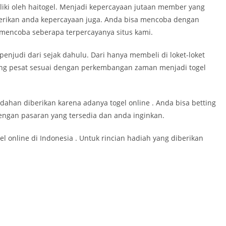
iliki oleh haitogel. Menjadi kepercayaan jutaan member yang
erikan anda kepercayaan juga. Anda bisa mencoba dengan
k mencoba seberapa terpercayanya situs kami.
enjudi dari sejak dahulu. Dari hanya membeli di loket-loket
ang pesat sesuai dengan perkembangan zaman menjadi togel
dahan diberikan karena adanya togel online . Anda bisa betting
engan pasaran yang tersedia dan anda inginkan.
el online di Indonesia . Untuk rincian hadiah yang diberikan