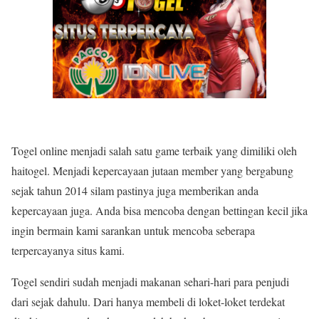
Togel online menjadi salah satu game terbaik yang dimiliki oleh
haitogel. Menjadi kepercayaan jutaan member yang bergabung
sejak tahun 2014 silam pastinya juga memberikan anda
kepercayaan juga. Anda bisa mencoba dengan bettingan kecil jika
ingin bermain kami sarankan untuk mencoba seberapa
terpercayanya situs kami.
Togel sendiri sudah menjadi makanan sehari-hari para penjudi
dari sejak dahulu. Dari hanya membeli di loket-loket terdekat