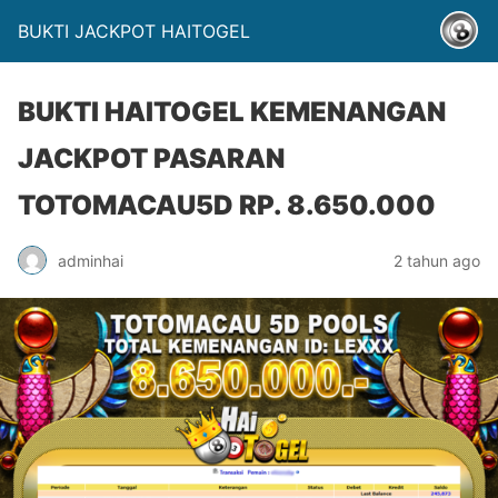
BUKTI JACKPOT HAITOGEL
BUKTI HAITOGEL KEMENANGAN
JACKPOT PASARAN
TOTOMACAU5D RP. 8.650.000
adminhai
2 tahun ago