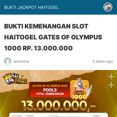
BUKTI JACKPOT HAITOGEL
BUKTI KEMENANGAN SLOT
HAITOGEL GATES OF OLYMPUS
1000 RP. 13.000.000
adminhai
3 tahun ago