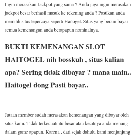
Ingin merasakan Jackpot yang sama ? Anda juga ingin merasakan
jackpot besar berhasil masuk ke rekening anda ? Pastikan anda
memilih situs tepercaya seperti Haitogel. Situs yang berani bayar
semua kemenangan anda berapapun nominalnya.
BUKTI KEMENANGAN SLOT
HAITOGEL nih bosskuh , situs kalian
apa? Sering tidak dibayar ? mana main..
Haitogel dong Pasti bayar..
Jutaan member sudah merasakan kemenangan yang dibayar oleh
situs kami. Tidak terkecuali itu besar atau kecilnya anda menang
dalam game apapun. Karena , dari sejak dahulu kami menjunjung