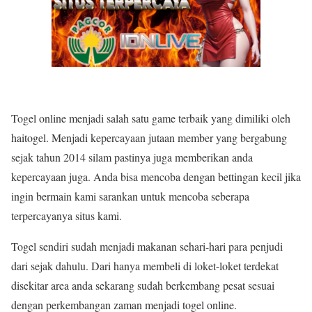
Togel online menjadi salah satu game terbaik yang dimiliki oleh
haitogel. Menjadi kepercayaan jutaan member yang bergabung
sejak tahun 2014 silam pastinya juga memberikan anda
kepercayaan juga. Anda bisa mencoba dengan bettingan kecil jika
ingin bermain kami sarankan untuk mencoba seberapa
terpercayanya situs kami.
Togel sendiri sudah menjadi makanan sehari-hari para penjudi
dari sejak dahulu. Dari hanya membeli di loket-loket terdekat
disekitar area anda sekarang sudah berkembang pesat sesuai
dengan perkembangan zaman menjadi togel online.