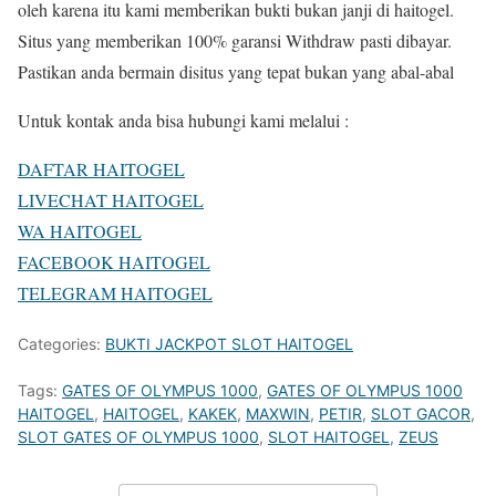
oleh karena itu kami memberikan bukti bukan janji di haitogel.
Situs yang memberikan 100% garansi Withdraw pasti dibayar.
Pastikan anda bermain disitus yang tepat bukan yang abal-abal
Untuk kontak anda bisa hubungi kami melalui :
DAFTAR HAITOGEL
LIVECHAT HAITOGEL
WA HAITOGEL
FACEBOOK HAITOGEL
TELEGRAM HAITOGEL
Categories:
BUKTI JACKPOT SLOT HAITOGEL
Tags:
GATES OF OLYMPUS 1000
,
GATES OF OLYMPUS 1000
HAITOGEL
,
HAITOGEL
,
KAKEK
,
MAXWIN
,
PETIR
,
SLOT GACOR
,
SLOT GATES OF OLYMPUS 1000
,
SLOT HAITOGEL
,
ZEUS