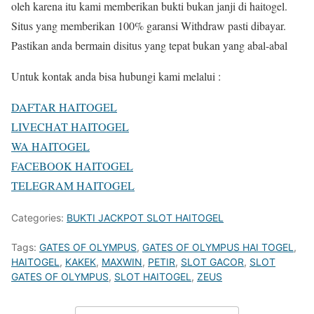
oleh karena itu kami memberikan bukti bukan janji di haitogel.
Situs yang memberikan 100% garansi Withdraw pasti dibayar.
Pastikan anda bermain disitus yang tepat bukan yang abal-abal
Untuk kontak anda bisa hubungi kami melalui :
DAFTAR HAITOGEL
LIVECHAT HAITOGEL
WA HAITOGEL
FACEBOOK HAITOGEL
TELEGRAM HAITOGEL
Categories:
BUKTI JACKPOT SLOT HAITOGEL
Tags:
GATES OF OLYMPUS
,
GATES OF OLYMPUS HAI TOGEL
,
HAITOGEL
,
KAKEK
,
MAXWIN
,
PETIR
,
SLOT GACOR
,
SLOT
GATES OF OLYMPUS
,
SLOT HAITOGEL
,
ZEUS