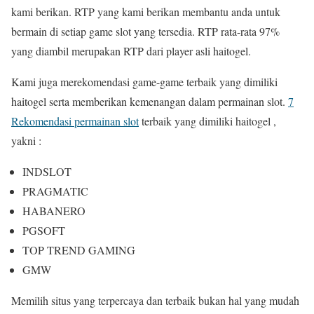
kami berikan. RTP yang kami berikan membantu anda untuk
bermain di setiap game slot yang tersedia. RTP rata-rata 97%
yang diambil merupakan RTP dari player asli haitogel.
Kami juga merekomendasi game-game terbaik yang dimiliki
haitogel serta memberikan kemenangan dalam permainan slot.
7
Rekomendasi permainan slot
terbaik yang dimiliki haitogel ,
yakni :
INDSLOT
PRAGMATIC
HABANERO
PGSOFT
TOP TREND GAMING
GMW
Memilih situs yang terpercaya dan terbaik bukan hal yang mudah