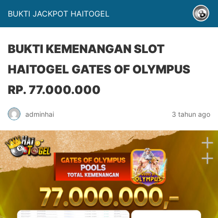
BUKTI JACKPOT HAITOGEL
BUKTI KEMENANGAN SLOT
HAITOGEL GATES OF OLYMPUS
RP. 77.000.000
adminhai
3 tahun ago