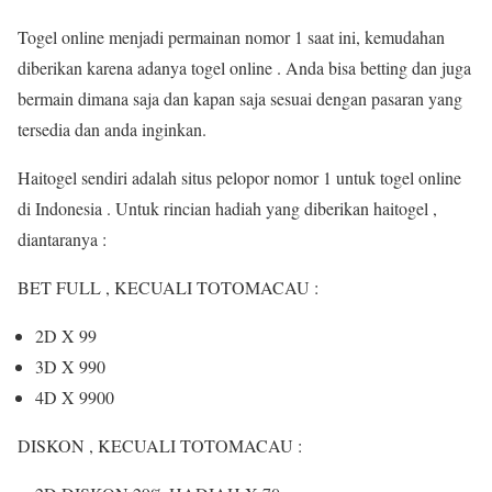
Togel online menjadi permainan nomor 1 saat ini, kemudahan
diberikan karena adanya togel online . Anda bisa betting dan juga
bermain dimana saja dan kapan saja sesuai dengan pasaran yang
tersedia dan anda inginkan.
Haitogel sendiri adalah situs pelopor nomor 1 untuk togel online
di Indonesia . Untuk rincian hadiah yang diberikan haitogel ,
diantaranya :
BET FULL , KECUALI TOTOMACAU :
2D X 99
3D X 990
4D X 9900
DISKON , KECUALI TOTOMACAU :