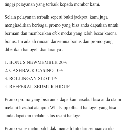
tinggi pelayanan yang terbaik kepada member kami.
Selain pelayanan terbaik seperti bukti jackpot, kami juga
menghadirkan berbagai promo yang bisa anda dapatkan untuk
bermain dan memberikan efek modal yang lebih besar karena
bonus. Ini adalah rincian darisemua bonus dan promo yang
diberikan haitogel, diantaranya :
BONUS NEWMEMBER 20%
CASHBACK CASINO 10%
ROLLINGAN SLOT 1%
REFFERAL SEUMUR HIDUP
Promo-promo yang bisa anda dapatkan tersebut bisa anda claim
melalui livechat ataupun Whatsapp official haitogel yang bisa
anda dapatkan melalui situs resmi haitogel.
Promo yang melimpah tidak menjadi Inti dari semuanya jika