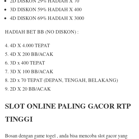
2D DISKON 29% HADIAH X 70
3D DISKON 59% HADIAH X 400
4D DISKON 69% HADIAH X 3000
HADIAH BET BB (NO DISKON) :
4D X 4.000 TEPAT
4D X 200 BB/ACAK
3D x 400 TEPAT
3D X 100 BB/ACAK
2D x 70 TEPAT (DEPAN, TENGAH, BELAKANG)
2D X 20 BB/ACAK
SLOT ONLINE PALING GACOR RTP
TINGGI
Bosan dengan game togel , anda bisa mencoba slot gacor yang