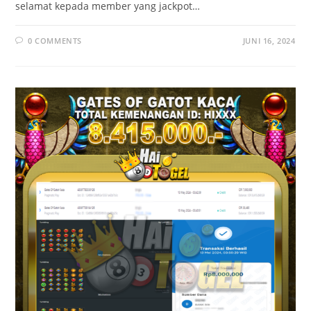
selamat kepada member yang jackpot…
0 COMMENTS
JUNI 16, 2024