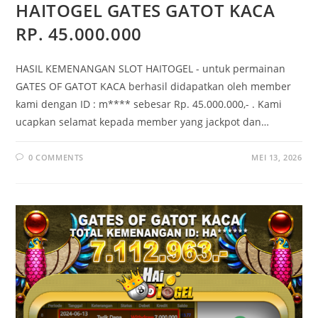
HAITOGEL GATES GATOT KACA
RP. 45.000.000
HASIL KEMENANGAN SLOT HAITOGEL - untuk permainan
GATES OF GATOT KACA berhasil didapatkan oleh member
kami dengan ID : m**** sebesar Rp. 45.000.000,- . Kami
ucapkan selamat kepada member yang jackpot dan…
0 COMMENTS
MEI 13, 2026