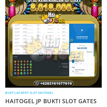
BUKTI JACKPOT SLOT HAITOGEL
HAITOGEL JP BUKTI SLOT GATES