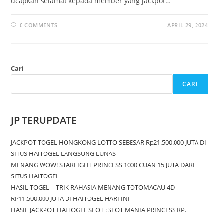
ucapkan selamat kepada member yang jackpot…
0 COMMENTS
APRIL 29, 2024
Cari
CARI
JP TERUPDATE
JACKPOT TOGEL HONGKONG LOTTO SEBESAR Rp21.500.000 JUTA DI
SITUS HAITOGEL LANGSUNG LUNAS
MENANG WOW! STARLIGHT PRINCESS 1000 CUAN 15 JUTA DARI
SITUS HAITOGEL
HASIL TOGEL – TRIK RAHASIA MENANG TOTOMACAU 4D
RP11.500.000 JUTA DI HAITOGEL HARI INI
HASIL JACKPOT HAITOGEL SLOT : SLOT MANIA PRINCESS RP.