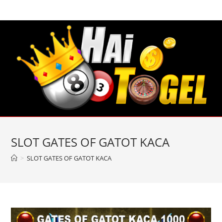
Skip
to
content
SLOT GATES OF GATOT KACA
>
SLOT GATES OF GATOT KACA