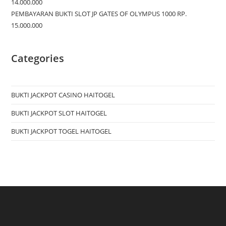
14.000.000
PEMBAYARAN BUKTI SLOT JP GATES OF OLYMPUS 1000 RP.
15.000.000
Categories
BUKTI JACKPOT CASINO HAITOGEL
BUKTI JACKPOT SLOT HAITOGEL
BUKTI JACKPOT TOGEL HAITOGEL