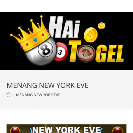
Skip
to
content
MENANG NEW YORK EVE
>
MENANG NEW YORK EVE