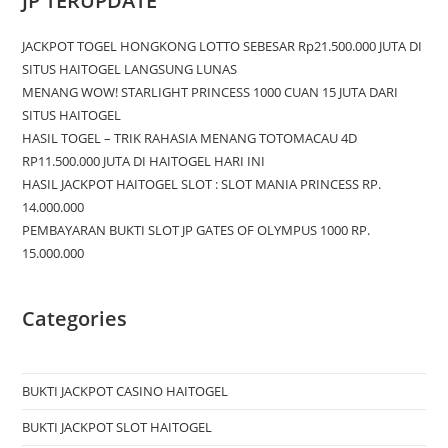
JP TERUPDATE
JACKPOT TOGEL HONGKONG LOTTO SEBESAR Rp21.500.000 JUTA DI
SITUS HAITOGEL LANGSUNG LUNAS
MENANG WOW! STARLIGHT PRINCESS 1000 CUAN 15 JUTA DARI
SITUS HAITOGEL
HASIL TOGEL – TRIK RAHASIA MENANG TOTOMACAU 4D
RP11.500.000 JUTA DI HAITOGEL HARI INI
HASIL JACKPOT HAITOGEL SLOT : SLOT MANIA PRINCESS RP.
14.000.000
PEMBAYARAN BUKTI SLOT JP GATES OF OLYMPUS 1000 RP.
15.000.000
Categories
BUKTI JACKPOT CASINO HAITOGEL
BUKTI JACKPOT SLOT HAITOGEL