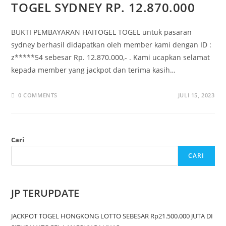
TOGEL SYDNEY RP. 12.870.000
BUKTI PEMBAYARAN HAITOGEL TOGEL untuk pasaran
sydney berhasil didapatkan oleh member kami dengan ID :
z*****54 sebesar Rp. 12.870.000,- . Kami ucapkan selamat
kepada member yang jackpot dan terima kasih…
0 COMMENTS
JULI 15, 2023
Cari
CARI
JP TERUPDATE
JACKPOT TOGEL HONGKONG LOTTO SEBESAR Rp21.500.000 JUTA DI