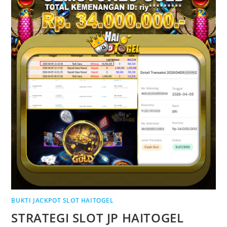
BUKTI JACKPOT SLOT HAITOGEL
STRATEGI SLOT JP HAITOGEL