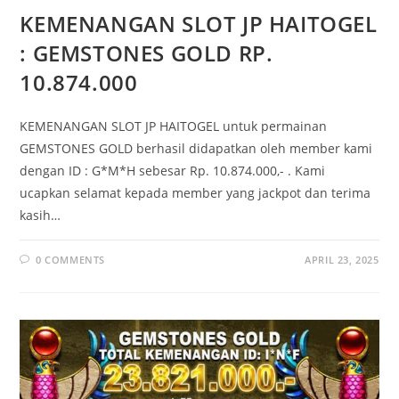
KEMENANGAN SLOT JP HAITOGEL
: GEMSTONES GOLD RP.
10.874.000
KEMENANGAN SLOT JP HAITOGEL untuk permainan
GEMSTONES GOLD berhasil didapatkan oleh member kami
dengan ID : G*M*H sebesar Rp. 10.874.000,- . Kami
ucapkan selamat kepada member yang jackpot dan terima
kasih…
0 COMMENTS
APRIL 23, 2025