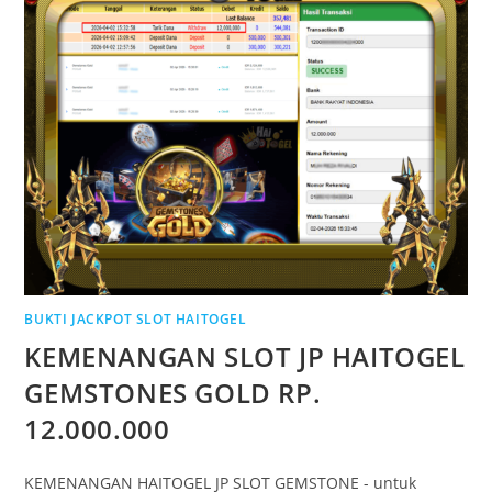
BUKTI JACKPOT SLOT HAITOGEL
KEMENANGAN SLOT JP HAITOGEL
GEMSTONES GOLD RP.
12.000.000
KEMENANGAN HAITOGEL JP SLOT GEMSTONE - untuk