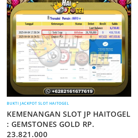
BUKTI JACKPOT SLOT HAITOGEL
KEMENANGAN SLOT JP HAITOGEL
: GEMSTONES GOLD RP.
23.821.000