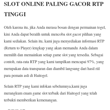
SLOT ONLINE PALING GACOR RTP
TINGGI
Oleh karena itu, jika Anda merasa bosan dengan permainan togel,
kini Anda dapat beralih untuk mencoba slot gacor pilihan yang
kami sediakan. Selain itu, kami juga menyediakan informasi RTP
(Return to Player) lengkap yang akan memandu Anda dalam
memilih dan memainkan setiap game slot yang tersedia. Sebagai
contoh, rata-rata RTP yang kami tampilkan mencapai 97%, yang
merupakan data transparan dan diambil langsung dari hasil riil
para pemain asli di Haitogel.
Selain RTP yang kami infokan sebelumnya,kami juga
merangkum enam game slot terbaik dari Haitogel yang telah
terbukti memberikan kemenangan.