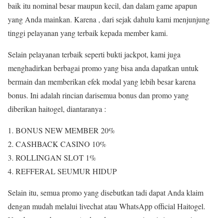
baik itu nominal besar maupun kecil, dan dalam game apapun
yang Anda mainkan. Karena , dari sejak dahulu kami menjunjung
tinggi pelayanan yang terbaik kepada member kami.
Selain pelayanan terbaik seperti bukti jackpot, kami juga
menghadirkan berbagai promo yang bisa anda dapatkan untuk
bermain dan memberikan efek modal yang lebih besar karena
bonus. Ini adalah rincian darisemua bonus dan promo yang
diberikan haitogel, diantaranya :
BONUS NEW MEMBER 20%
CASHBACK CASINO 10%
ROLLINGAN SLOT 1%
REFFERAL SEUMUR HIDUP
Selain itu, semua promo yang disebutkan tadi dapat Anda klaim
dengan mudah melalui livechat atau WhatsApp official Haitogel.