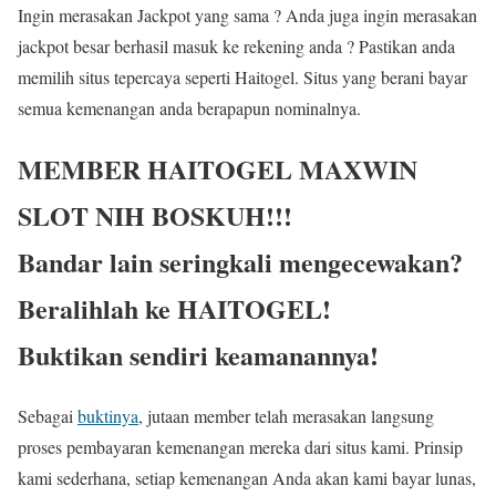
Ingin merasakan Jackpot yang sama ? Anda juga ingin merasakan
jackpot besar berhasil masuk ke rekening anda ? Pastikan anda
memilih situs tepercaya seperti Haitogel. Situs yang berani bayar
semua kemenangan anda berapapun nominalnya.
MEMBER HAITOGEL MAXWIN
SLOT NIH BOSKUH!!!
Bandar lain seringkali mengecewakan?
Beralihlah ke HAITOGEL!
Buktikan sendiri keamanannya!
Sebagai
buktinya
, jutaan member telah merasakan langsung
proses pembayaran kemenangan mereka dari situs kami. Prinsip
kami sederhana, setiap kemenangan Anda akan kami bayar lunas,