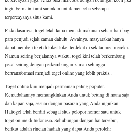
ingin bermain kami sarankan untuk mencoba seberapa
terpercayanya situs kami.
Pada dasarnya, togel telah lama menjadi makanan sehari-hari bagi
para penjudi sejak zaman dahulu. Awalnya, masyarakat hanya
dapat membeli tiket di loket-loket terdekat di sekitar area mereka.
Namun seiring berjalannya waktu, togel kini telah berkembang
pesat seiring dengan perkembangan zaman sehingga
bertransformasi menjadi togel online yang lebih praktis..
Togel online kini menjadi permainan paling populer.
Kemudahannya memungkinkan Anda untuk betting di mana saja
dan kapan saja, sesuai dengan pasaran yang Anda inginkan.
Haitogel telah berdiri sebagai situs pelopor nomor satu untuk
togel online di Indonesia. Sehubungan dengan hal tersebut,
berikut adalah rincian hadiah yang dapat Anda peroleh: