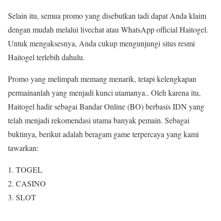
Selain itu, semua promo yang disebutkan tadi dapat Anda klaim
dengan mudah melalui livechat atau WhatsApp official Haitogel.
Untuk mengaksesnya, Anda cukup mengunjungi situs resmi
Haitogel terlebih dahulu.
Promo yang melimpah memang menarik, tetapi kelengkapan
permainanlah yang menjadi kunci utamanya.. Oleh karena itu,
Haitogel hadir sebagai Bandar Online (BO) berbasis IDN yang
telah menjadi rekomendasi utama banyak pemain. Sebagai
buktinya, berikut adalah beragam game terpercaya yang kami
tawarkan:
TOGEL
CASINO
SLOT