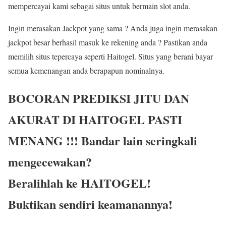
mempercayai kami sebagai situs untuk bermain slot anda.
Ingin merasakan Jackpot yang sama ? Anda juga ingin merasakan
jackpot besar berhasil masuk ke rekening anda ? Pastikan anda
memilih situs tepercaya seperti Haitogel. Situs yang berani bayar
semua kemenangan anda berapapun nominalnya.
BOCORAN PREDIKSI JITU DAN
AKURAT DI HAITOGEL PASTI
MENANG !!! Bandar lain seringkali
mengecewakan?
Beralihlah ke HAITOGEL!
Buktikan sendiri keamanannya!