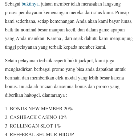
Sebagai
buktinya
, jutaan member telah merasakan langsung
proses pembayaran kemenangan mereka dari situs kami. Prinsip
kami sederhana, setiap kemenangan Anda akan kami bayar lunas,
baik itu nominal besar maupun kecil, dan dalam game apapun
yang Anda mainkan. Karena , dari sejak dahulu kami menjunjung
tinggi pelayanan yang terbaik kepada member kami.
Selain pelayanan terbaik seperti bukti jackpot, kami juga
menghadirkan berbagai promo yang bisa anda dapatkan untuk
bermain dan memberikan efek modal yang lebih besar karena
bonus. Ini adalah rincian darisemua bonus dan promo yang
diberikan haitogel, diantaranya :
BONUS NEW MEMBER 20%
CASHBACK CASINO 10%
ROLLINGAN SLOT 1%
REFFERAL SEUMUR HIDUP