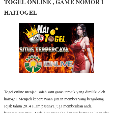
TOGEL ONLINE , GAME NOMOR 1
HAITOGEL
Togel online menjadi salah satu game terbaik yang dimiliki oleh
haitogel. Menjadi kepercayaan jutaan member yang bergabung
sejak tahun 2014 silam pastinya juga memberikan anda
kepercayaan juga. Anda bisa mencoba dengan bettingan kecil jika