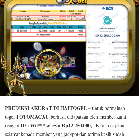
PREDIKSI AKURAT DI HAITOGEL –
untuk permainan
TOTOMACAU
togel
berhasil didapatkan oleh member kami
ID : Wil***
Rp12.250.000
,-
dengan
sebesar
. Kami ucapkan
selamat kepada member yang jackpot dan terima kasih sudah