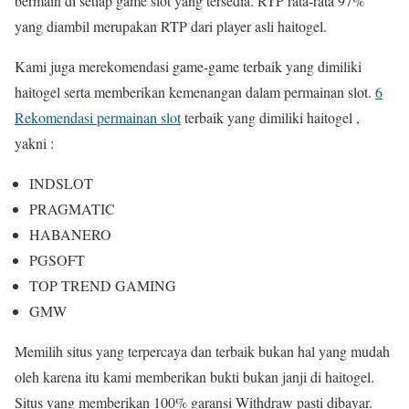
bermain di setiap game slot yang tersedia. RTP rata-rata 97%
yang diambil merupakan RTP dari player asli haitogel.
Kami juga merekomendasi game-game terbaik yang dimiliki
haitogel serta memberikan kemenangan dalam permainan slot.
6
Rekomendasi permainan slot
terbaik yang dimiliki haitogel ,
yakni :
INDSLOT
PRAGMATIC
HABANERO
PGSOFT
TOP TREND GAMING
GMW
Memilih situs yang terpercaya dan terbaik bukan hal yang mudah
oleh karena itu kami memberikan bukti bukan janji di haitogel.
Situs yang memberikan 100% garansi Withdraw pasti dibayar.