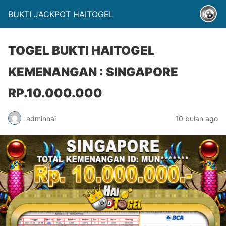
BUKTI JACKPOT HAITOGEL
TOGEL BUKTI HAITOGEL
KEMENANGAN : SINGAPORE
RP.10.000.000
adminhai
10 bulan ago