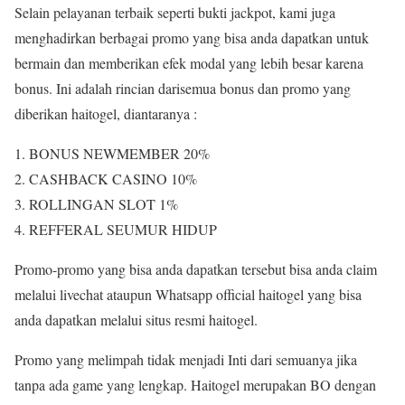
Selain pelayanan terbaik seperti bukti jackpot, kami juga
menghadirkan berbagai promo yang bisa anda dapatkan untuk
bermain dan memberikan efek modal yang lebih besar karena
bonus. Ini adalah rincian darisemua bonus dan promo yang
diberikan haitogel, diantaranya :
BONUS NEWMEMBER 20%
CASHBACK CASINO 10%
ROLLINGAN SLOT 1%
REFFERAL SEUMUR HIDUP
Promo-promo yang bisa anda dapatkan tersebut bisa anda claim
melalui livechat ataupun Whatsapp official haitogel yang bisa
anda dapatkan melalui situs resmi haitogel.
Promo yang melimpah tidak menjadi Inti dari semuanya jika
tanpa ada game yang lengkap. Haitogel merupakan BO dengan