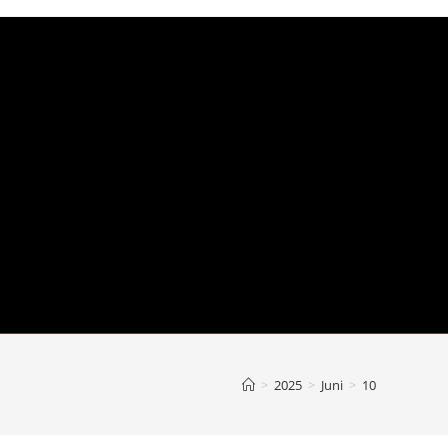
>
2025
>
Juni
>
10