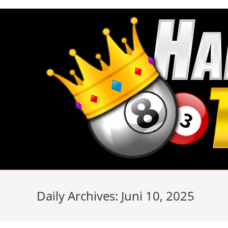
Skip
to
content
Daily Archives: Juni 10, 2025