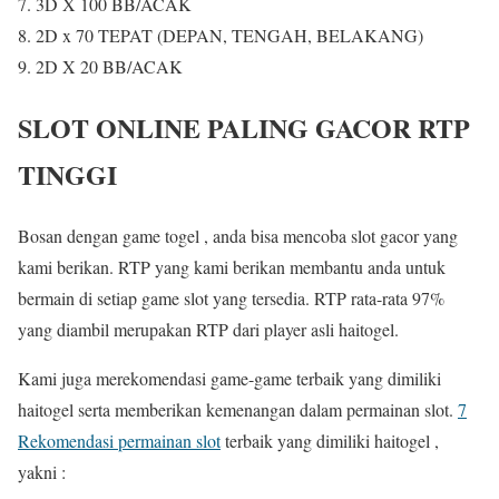
3D X 100 BB/ACAK
2D x 70 TEPAT (DEPAN, TENGAH, BELAKANG)
2D X 20 BB/ACAK
SLOT ONLINE PALING GACOR RTP
TINGGI
Bosan dengan game togel , anda bisa mencoba slot gacor yang
kami berikan. RTP yang kami berikan membantu anda untuk
bermain di setiap game slot yang tersedia. RTP rata-rata 97%
yang diambil merupakan RTP dari player asli haitogel.
Kami juga merekomendasi game-game terbaik yang dimiliki
haitogel serta memberikan kemenangan dalam permainan slot.
7
Rekomendasi permainan slot
terbaik yang dimiliki haitogel ,
yakni :