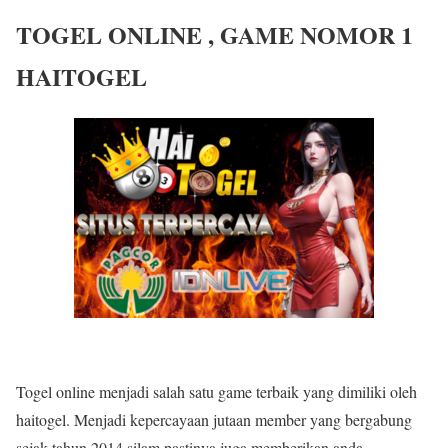
TOGEL ONLINE , GAME NOMOR 1
HAITOGEL
Togel online menjadi salah satu game terbaik yang dimiliki oleh
haitogel. Menjadi kepercayaan jutaan member yang bergabung
sejak tahun 2014 silam pastinya juga memberikan anda