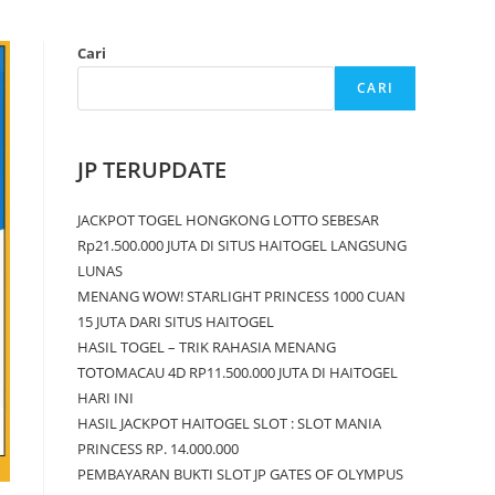
Cari
CARI
JP TERUPDATE
JACKPOT TOGEL HONGKONG LOTTO SEBESAR
Rp21.500.000 JUTA DI SITUS HAITOGEL LANGSUNG
LUNAS
MENANG WOW! STARLIGHT PRINCESS 1000 CUAN
15 JUTA DARI SITUS HAITOGEL
HASIL TOGEL – TRIK RAHASIA MENANG
TOTOMACAU 4D RP11.500.000 JUTA DI HAITOGEL
HARI INI
HASIL JACKPOT HAITOGEL SLOT : SLOT MANIA
PRINCESS RP. 14.000.000
PEMBAYARAN BUKTI SLOT JP GATES OF OLYMPUS