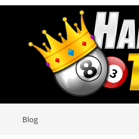
Skip
to
content
Blog