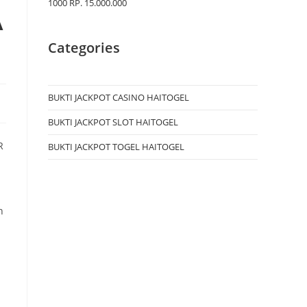
1000 RP. 15.000.000
A
Categories
BUKTI JACKPOT CASINO HAITOGEL
BUKTI JACKPOT SLOT HAITOGEL
R
BUKTI JACKPOT TOGEL HAITOGEL
n