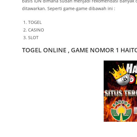
basis IDN dimana sudah menjadi rekomendasi banyak or
ditawarkan. Seperti game-game dibawah ini :
TOGEL
CASINO
SLOT
TOGEL ONLINE , GAME NOMOR 1 HAIT