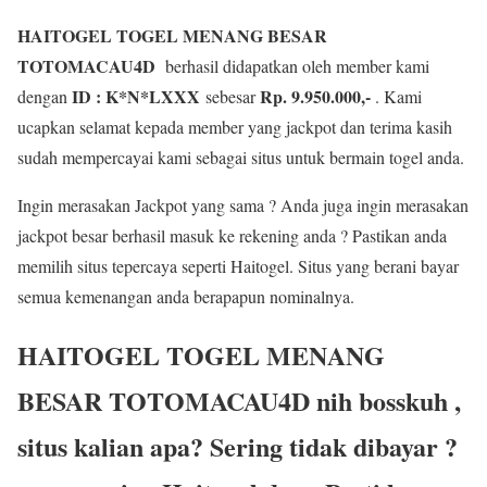
HAITOGEL TOGEL MENANG BESAR
TOTOMACAU4D
berhasil didapatkan oleh member kami
ID : K*N*LXXX
Rp. 9.950.000,-
dengan
sebesar
. Kami
ucapkan selamat kepada member yang jackpot dan terima kasih
sudah mempercayai kami sebagai situs untuk bermain togel anda.
Ingin merasakan Jackpot yang sama ? Anda juga ingin merasakan
jackpot besar berhasil masuk ke rekening anda ? Pastikan anda
memilih situs tepercaya seperti Haitogel. Situs yang berani bayar
semua kemenangan anda berapapun nominalnya.
HAITOGEL TOGEL MENANG
BESAR TOTOMACAU4D nih bosskuh ,
situs kalian apa? Sering tidak dibayar ?