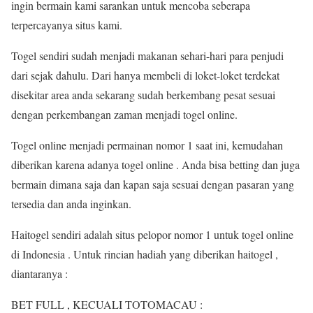
ingin bermain kami sarankan untuk mencoba seberapa
terpercayanya situs kami.
Togel sendiri sudah menjadi makanan sehari-hari para penjudi
dari sejak dahulu. Dari hanya membeli di loket-loket terdekat
disekitar area anda sekarang sudah berkembang pesat sesuai
dengan perkembangan zaman menjadi togel online.
Togel online menjadi permainan nomor 1 saat ini, kemudahan
diberikan karena adanya togel online . Anda bisa betting dan juga
bermain dimana saja dan kapan saja sesuai dengan pasaran yang
tersedia dan anda inginkan.
Haitogel sendiri adalah situs pelopor nomor 1 untuk togel online
di Indonesia . Untuk rincian hadiah yang diberikan haitogel ,
diantaranya :
BET FULL , KECUALI TOTOMACAU :