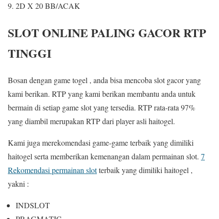
2D X 20 BB/ACAK
SLOT ONLINE PALING GACOR RTP
TINGGI
Bosan dengan game togel , anda bisa mencoba slot gacor yang
kami berikan. RTP yang kami berikan membantu anda untuk
bermain di setiap game slot yang tersedia. RTP rata-rata 97%
yang diambil merupakan RTP dari player asli haitogel.
Kami juga merekomendasi game-game terbaik yang dimiliki
haitogel serta memberikan kemenangan dalam permainan slot.
7
Rekomendasi permainan slot
terbaik yang dimiliki haitogel ,
yakni :
INDSLOT
PRAGMATIC