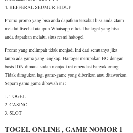
REFFERAL SEUMUR HIDUP
Promo-promo yang bisa anda dapatkan tersebut bisa anda claim
melalui livechat ataupun Whatsapp official haitogel yang bisa
anda dapatkan melalui situs resmi haitogel.
Promo yang melimpah tidak menjadi Inti dari semuanya jika
tanpa ada game yang lengkap. Haitogel merupakan BO dengan
basis IDN dimana sudah menjadi rekomendasi banyak orang .
Tidak diragukan lagi game-game yang diberikan atau ditawarkan.
Seperti game-game dibawah ini :
TOGEL
CASINO
SLOT
TOGEL ONLINE , GAME NOMOR 1