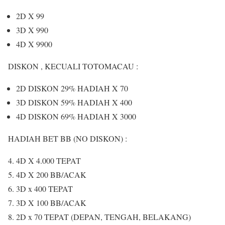
2D X 99
3D X 990
4D X 9900
DISKON , KECUALI TOTOMACAU :
2D DISKON 29% HADIAH X 70
3D DISKON 59% HADIAH X 400
4D DISKON 69% HADIAH X 3000
HADIAH BET BB (NO DISKON) :
4D X 4.000 TEPAT
4D X 200 BB/ACAK
3D x 400 TEPAT
3D X 100 BB/ACAK
2D x 70 TEPAT (DEPAN, TENGAH, BELAKANG)