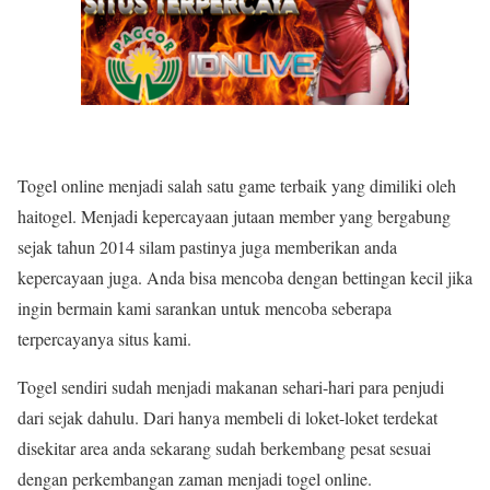
Togel online menjadi salah satu game terbaik yang dimiliki oleh
haitogel. Menjadi kepercayaan jutaan member yang bergabung
sejak tahun 2014 silam pastinya juga memberikan anda
kepercayaan juga. Anda bisa mencoba dengan bettingan kecil jika
ingin bermain kami sarankan untuk mencoba seberapa
terpercayanya situs kami.
Togel sendiri sudah menjadi makanan sehari-hari para penjudi
dari sejak dahulu. Dari hanya membeli di loket-loket terdekat
disekitar area anda sekarang sudah berkembang pesat sesuai
dengan perkembangan zaman menjadi togel online.