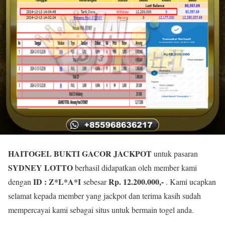
HAITOGEL BUKTI GACOR JACKPOT
untuk pasaran
SYDNEY LOTTO
berhasil didapatkan oleh member kami
ID : Z*L*A*I
Rp. 12.200.000,-
dengan
sebesar
. Kami ucapkan
selamat kepada member yang jackpot dan terima kasih sudah
mempercayai kami sebagai situs untuk bermain togel anda.