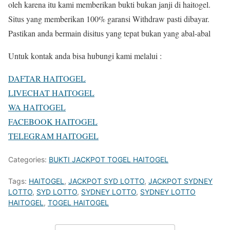
oleh karena itu kami memberikan bukti bukan janji di haitogel.
Situs yang memberikan 100% garansi Withdraw pasti dibayar.
Pastikan anda bermain disitus yang tepat bukan yang abal-abal
Untuk kontak anda bisa hubungi kami melalui :
DAFTAR HAITOGEL
LIVECHAT HAITOGEL
WA HAITOGEL
FACEBOOK HAITOGEL
TELEGRAM HAITOGEL
Categories:
BUKTI JACKPOT TOGEL HAITOGEL
Tags:
HAITOGEL
,
JACKPOT SYD LOTTO
,
JACKPOT SYDNEY
LOTTO
,
SYD LOTTO
,
SYDNEY LOTTO
,
SYDNEY LOTTO
HAITOGEL
,
TOGEL HAITOGEL