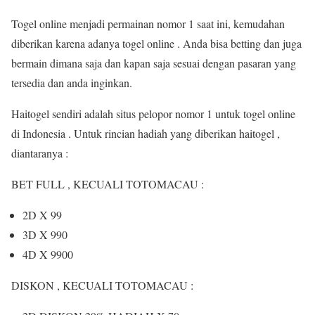
Togel online menjadi permainan nomor 1 saat ini, kemudahan
diberikan karena adanya togel online . Anda bisa betting dan juga
bermain dimana saja dan kapan saja sesuai dengan pasaran yang
tersedia dan anda inginkan.
Haitogel sendiri adalah situs pelopor nomor 1 untuk togel online
di Indonesia . Untuk rincian hadiah yang diberikan haitogel ,
diantaranya :
BET FULL , KECUALI TOTOMACAU :
2D X 99
3D X 990
4D X 9900
DISKON , KECUALI TOTOMACAU :