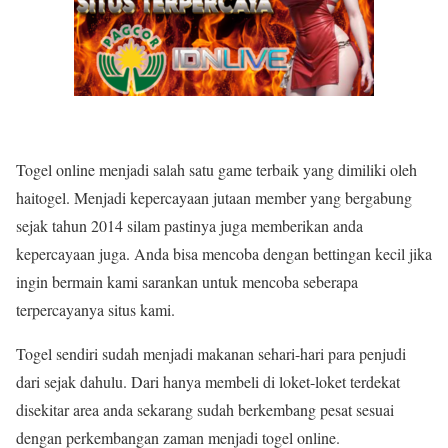
Togel online menjadi salah satu game terbaik yang dimiliki oleh
haitogel. Menjadi kepercayaan jutaan member yang bergabung
sejak tahun 2014 silam pastinya juga memberikan anda
kepercayaan juga. Anda bisa mencoba dengan bettingan kecil jika
ingin bermain kami sarankan untuk mencoba seberapa
terpercayanya situs kami.
Togel sendiri sudah menjadi makanan sehari-hari para penjudi
dari sejak dahulu. Dari hanya membeli di loket-loket terdekat
disekitar area anda sekarang sudah berkembang pesat sesuai
dengan perkembangan zaman menjadi togel online.