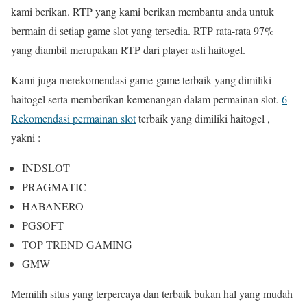
kami berikan. RTP yang kami berikan membantu anda untuk
bermain di setiap game slot yang tersedia. RTP rata-rata 97%
yang diambil merupakan RTP dari player asli haitogel.
Kami juga merekomendasi game-game terbaik yang dimiliki
haitogel serta memberikan kemenangan dalam permainan slot.
6
Rekomendasi permainan slot
terbaik yang dimiliki haitogel ,
yakni :
INDSLOT
PRAGMATIC
HABANERO
PGSOFT
TOP TREND GAMING
GMW
Memilih situs yang terpercaya dan terbaik bukan hal yang mudah