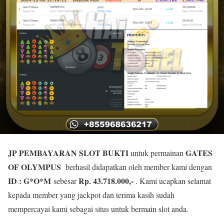
JP PEMBAYARAN SLOT BUKTI
GATES
untuk permainan
OF OLYMPUS
berhasil didapatkan oleh member kami dengan
ID : G*O*M
Rp. 43.718.000
,-
sebesar
. Kami ucapkan selamat
kepada member yang jackpot dan terima kasih sudah
mempercayai kami sebagai situs untuk bermain slot anda.