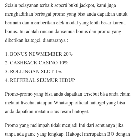
Selain pelayanan terbaik seperti bukti jackpot, kami juga
menghadirkan berbagai promo yang bisa anda dapatkan untuk
bermain dan memberikan efek modal yang lebih besar karena
bonus. Ini adalah rincian darisemua bonus dan promo yang
diberikan haitogel, diantaranya :
BONUS NEWMEMBER 20%
CASHBACK CASINO 10%
ROLLINGAN SLOT 1%
REFFERAL SEUMUR HIDUP
Promo-promo yang bisa anda dapatkan tersebut bisa anda claim
melalui livechat ataupun Whatsapp official haitogel yang bisa
anda dapatkan melalui situs resmi haitogel.
Promo yang melimpah tidak menjadi Inti dari semuanya jika
tanpa ada game yang lengkap. Haitogel merupakan BO dengan