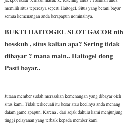
memilih situs tepercaya seperti Haitogel. Situs yang berani bayar
semua kemenangan anda berapapun nominalnya.
BUKTI HAITOGEL SLOT GACOR nih
bosskuh , situs kalian apa? Sering tidak
dibayar ? mana main.. Haitogel dong
Pasti bayar..
Jutaan member sudah merasakan kemenangan yang dibayar oleh
situs kami. Tidak terkecuali itu besar atau kecilnya anda menang
dalam game apapun. Karena , dari sejak dahulu kami menjunjung
tinggi pelayanan yang terbaik kepada member kami.