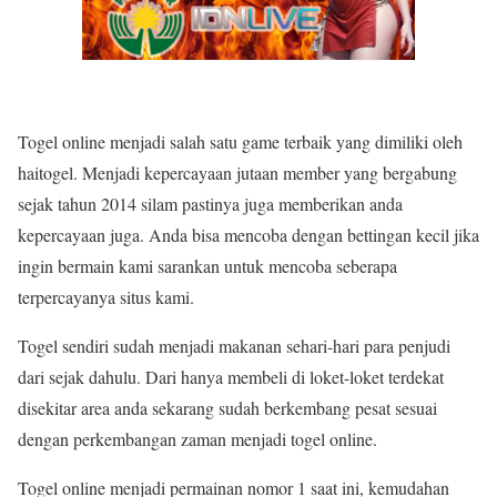
Togel online menjadi salah satu game terbaik yang dimiliki oleh
haitogel. Menjadi kepercayaan jutaan member yang bergabung
sejak tahun 2014 silam pastinya juga memberikan anda
kepercayaan juga. Anda bisa mencoba dengan bettingan kecil jika
ingin bermain kami sarankan untuk mencoba seberapa
terpercayanya situs kami.
Togel sendiri sudah menjadi makanan sehari-hari para penjudi
dari sejak dahulu. Dari hanya membeli di loket-loket terdekat
disekitar area anda sekarang sudah berkembang pesat sesuai
dengan perkembangan zaman menjadi togel online.
Togel online menjadi permainan nomor 1 saat ini, kemudahan