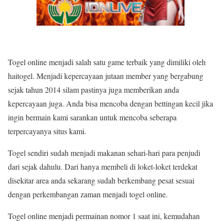
Togel online menjadi salah satu game terbaik yang dimiliki oleh
haitogel. Menjadi kepercayaan jutaan member yang bergabung
sejak tahun 2014 silam pastinya juga memberikan anda
kepercayaan juga. Anda bisa mencoba dengan bettingan kecil jika
ingin bermain kami sarankan untuk mencoba seberapa
terpercayanya situs kami.
Togel sendiri sudah menjadi makanan sehari-hari para penjudi
dari sejak dahulu. Dari hanya membeli di loket-loket terdekat
disekitar area anda sekarang sudah berkembang pesat sesuai
dengan perkembangan zaman menjadi togel online.
Togel online menjadi permainan nomor 1 saat ini, kemudahan