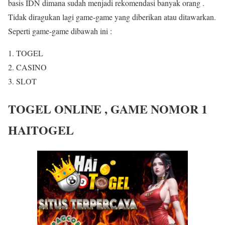
basis IDN dimana sudah menjadi rekomendasi banyak orang .
Tidak diragukan lagi game-game yang diberikan atau ditawarkan.
Seperti game-game dibawah ini :
TOGEL
CASINO
SLOT
TOGEL ONLINE , GAME NOMOR 1
HAITOGEL