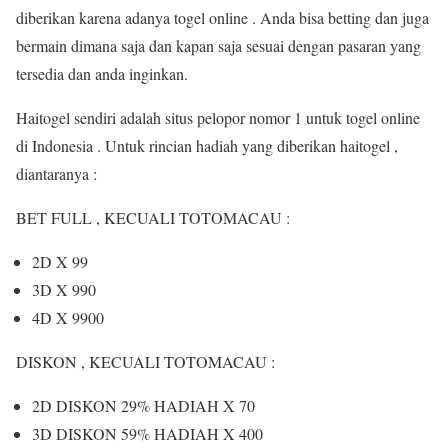
diberikan karena adanya togel online . Anda bisa betting dan juga
bermain dimana saja dan kapan saja sesuai dengan pasaran yang
tersedia dan anda inginkan.
Haitogel sendiri adalah situs pelopor nomor 1 untuk togel online
di Indonesia . Untuk rincian hadiah yang diberikan haitogel ,
diantaranya :
BET FULL , KECUALI TOTOMACAU :
2D X 99
3D X 990
4D X 9900
DISKON , KECUALI TOTOMACAU :
2D DISKON 29% HADIAH X 70
3D DISKON 59% HADIAH X 400