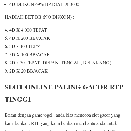
4D DISKON 69% HADIAH X 3000
HADIAH BET BB (NO DISKON) :
4D X 4.000 TEPAT
4D X 200 BB/ACAK
3D x 400 TEPAT
3D X 100 BB/ACAK
2D x 70 TEPAT (DEPAN, TENGAH, BELAKANG)
2D X 20 BB/ACAK
SLOT ONLINE PALING GACOR RTP
TINGGI
Bosan dengan game togel , anda bisa mencoba slot gacor yang
kami berikan. RTP yang kami berikan membantu anda untuk