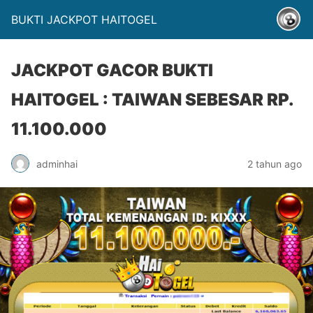
BUKTI JACKPOT HAITOGEL
JACKPOT GACOR BUKTI
HAITOGEL : TAIWAN SEBESAR RP.
11.100.000
adminhai
2 tahun ago