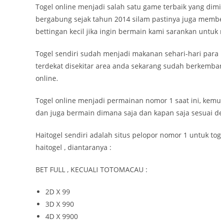
Togel online menjadi salah satu game terbaik yang dim
bergabung sejak tahun 2014 silam pastinya juga memb
bettingan kecil jika ingin bermain kami sarankan untu
Togel sendiri sudah menjadi makanan sehari-hari para p
terdekat disekitar area anda sekarang sudah berkemb
online.
Togel online menjadi permainan nomor 1 saat ini, kemu
dan juga bermain dimana saja dan kapan saja sesuai d
Haitogel sendiri adalah situs pelopor nomor 1 untuk tog
haitogel , diantaranya :
BET FULL , KECUALI TOTOMACAU :
2D X 99
3D X 990
4D X 9900