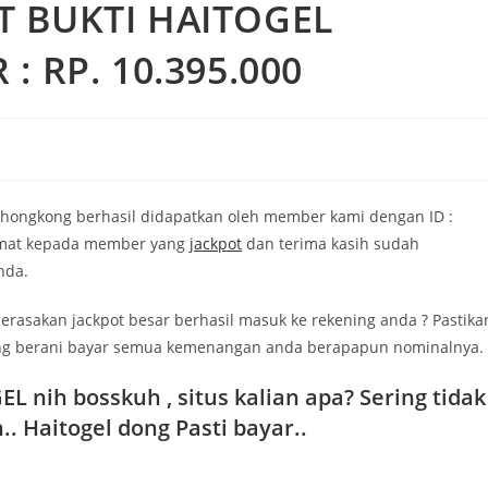
 BUKTI HAITOGEL
 RP. 10.395.000
ongkong berhasil didapatkan oleh member kami dengan ID :
amat kepada member yang
jackpot
dan terima kasih sudah
nda.
erasakan jackpot besar berhasil masuk ke rekening anda ? Pastika
 yang berani bayar semua kemenangan anda berapapun nominalnya.
ih bosskuh , situs kalian apa? Sering tidak
. Haitogel dong Pasti bayar..