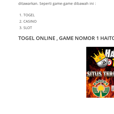
ditawarkan. Seperti game-game dibawah ini :
TOGEL
CASINO
SLOT
TOGEL ONLINE , GAME NOMOR 1 HAIT