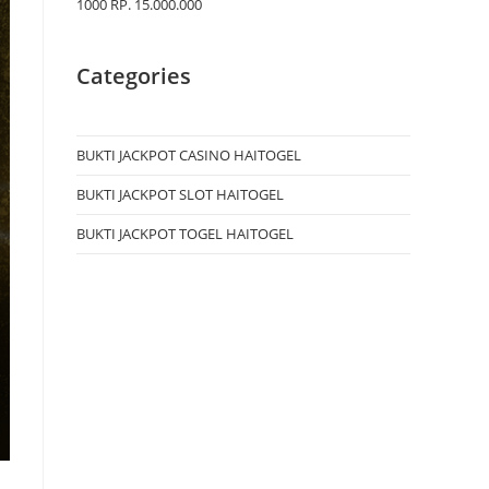
1000 RP. 15.000.000
Categories
BUKTI JACKPOT CASINO HAITOGEL
BUKTI JACKPOT SLOT HAITOGEL
BUKTI JACKPOT TOGEL HAITOGEL