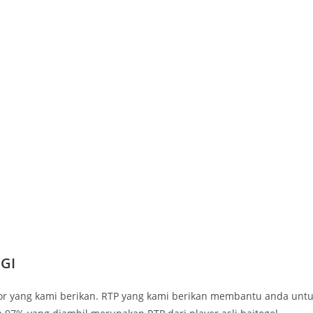
GI
cor yang kami berikan. RTP yang kami berikan membantu anda unt