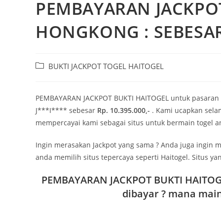
PEMBAYARAN JACKPOT
HONGKONG : SEBESAR :
Post
BUKTI JACKPOT TOGEL HAITOGEL
category:
PEMBAYARAN JACKPOT BUKTI HAITOGEL untuk pasaran h
J***I**** sebesar
Rp. 10.395.000,-
. Kami ucapkan sel
mempercayai kami sebagai situs untuk bermain togel a
Ingin merasakan Jackpot yang sama ? Anda juga ingin m
anda memilih situs tepercaya seperti Haitogel. Situs
PEMBAYARAN JACKPOT BUKTI HAITOGEL n
dibayar ? mana main.