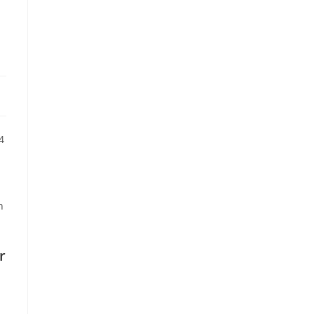
.
4
n
r