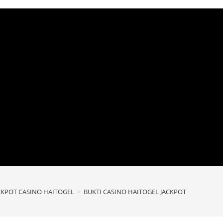
CKPOT CASINO HAITOGEL
>
BUKTI CASINO HAITOGEL JACKPOT ROULETTE RP