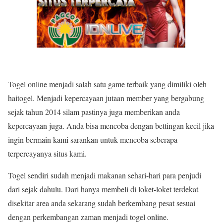
Togel online menjadi salah satu game terbaik yang dimiliki oleh
haitogel. Menjadi kepercayaan jutaan member yang bergabung
sejak tahun 2014 silam pastinya juga memberikan anda
kepercayaan juga. Anda bisa mencoba dengan bettingan kecil jika
ingin bermain kami sarankan untuk mencoba seberapa
terpercayanya situs kami.
Togel sendiri sudah menjadi makanan sehari-hari para penjudi
dari sejak dahulu. Dari hanya membeli di loket-loket terdekat
disekitar area anda sekarang sudah berkembang pesat sesuai
dengan perkembangan zaman menjadi togel online.