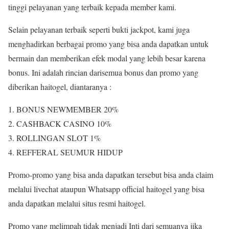
tinggi pelayanan yang terbaik kepada member kami.
Selain pelayanan terbaik seperti bukti jackpot, kami juga
menghadirkan berbagai promo yang bisa anda dapatkan untuk
bermain dan memberikan efek modal yang lebih besar karena
bonus. Ini adalah rincian darisemua bonus dan promo yang
diberikan haitogel, diantaranya :
BONUS NEWMEMBER 20%
CASHBACK CASINO 10%
ROLLINGAN SLOT 1%
REFFERAL SEUMUR HIDUP
Promo-promo yang bisa anda dapatkan tersebut bisa anda claim
melalui livechat ataupun Whatsapp official haitogel yang bisa
anda dapatkan melalui situs resmi haitogel.
Promo yang melimpah tidak menjadi Inti dari semuanya jika