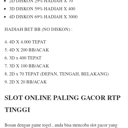
2D DISKON 29% HADIAH X 70
3D DISKON 59% HADIAH X 400
4D DISKON 69% HADIAH X 3000
HADIAH BET BB (NO DISKON) :
4D X 4.000 TEPAT
4D X 200 BB/ACAK
3D x 400 TEPAT
3D X 100 BB/ACAK
2D x 70 TEPAT (DEPAN, TENGAH, BELAKANG)
2D X 20 BB/ACAK
SLOT ONLINE PALING GACOR RTP
TINGGI
Bosan dengan game togel , anda bisa mencoba slot gacor yang