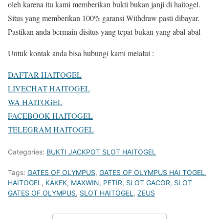
oleh karena itu kami memberikan bukti bukan janji di haitogel.
Situs yang memberikan 100% garansi Withdraw pasti dibayar.
Pastikan anda bermain disitus yang tepat bukan yang abal-abal
Untuk kontak anda bisa hubungi kami melalui :
DAFTAR HAITOGEL
LIVECHAT HAITOGEL
WA HAITOGEL
FACEBOOK HAITOGEL
TELEGRAM HAITOGEL
Categories:
BUKTI JACKPOT SLOT HAITOGEL
Tags:
GATES OF OLYMPUS
,
GATES OF OLYMPUS HAI TOGEL
,
HAITOGEL
,
KAKEK
,
MAXWIN
,
PETIR
,
SLOT GACOR
,
SLOT
GATES OF OLYMPUS
,
SLOT HAITOGEL
,
ZEUS