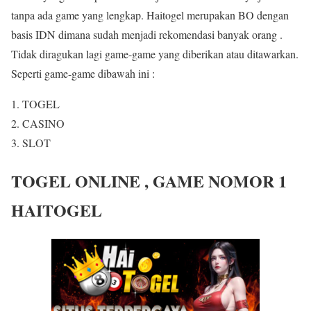
tanpa ada game yang lengkap. Haitogel merupakan BO dengan
basis IDN dimana sudah menjadi rekomendasi banyak orang .
Tidak diragukan lagi game-game yang diberikan atau ditawarkan.
Seperti game-game dibawah ini :
TOGEL
CASINO
SLOT
TOGEL ONLINE , GAME NOMOR 1
HAITOGEL