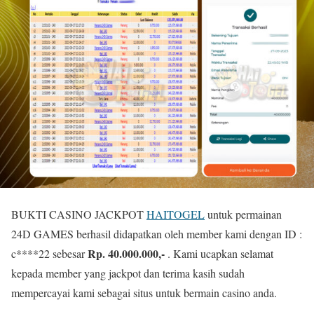
BUKTI CASINO JACKPOT
HAITOGEL
untuk permainan
24D GAMES berhasil didapatkan oleh member kami dengan ID :
Rp. 40.000.000
,-
c****22 sebesar
. Kami ucapkan selamat
kepada member yang jackpot dan terima kasih sudah
mempercayai kami sebagai situs untuk bermain casino anda.