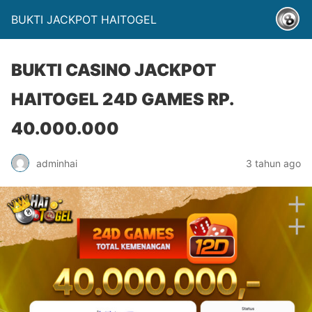
BUKTI JACKPOT HAITOGEL
BUKTI CASINO JACKPOT
HAITOGEL 24D GAMES RP.
40.000.000
adminhai
3 tahun ago