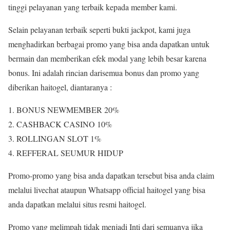
tinggi pelayanan yang terbaik kepada member kami.
Selain pelayanan terbaik seperti bukti jackpot, kami juga
menghadirkan berbagai promo yang bisa anda dapatkan untuk
bermain dan memberikan efek modal yang lebih besar karena
bonus. Ini adalah rincian darisemua bonus dan promo yang
diberikan haitogel, diantaranya :
BONUS NEWMEMBER 20%
CASHBACK CASINO 10%
ROLLINGAN SLOT 1%
REFFERAL SEUMUR HIDUP
Promo-promo yang bisa anda dapatkan tersebut bisa anda claim
melalui livechat ataupun Whatsapp official haitogel yang bisa
anda dapatkan melalui situs resmi haitogel.
Promo yang melimpah tidak menjadi Inti dari semuanya jika