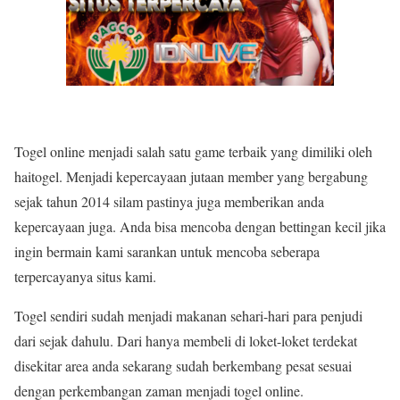
Togel online menjadi salah satu game terbaik yang dimiliki oleh
haitogel. Menjadi kepercayaan jutaan member yang bergabung
sejak tahun 2014 silam pastinya juga memberikan anda
kepercayaan juga. Anda bisa mencoba dengan bettingan kecil jika
ingin bermain kami sarankan untuk mencoba seberapa
terpercayanya situs kami.
Togel sendiri sudah menjadi makanan sehari-hari para penjudi
dari sejak dahulu. Dari hanya membeli di loket-loket terdekat
disekitar area anda sekarang sudah berkembang pesat sesuai
dengan perkembangan zaman menjadi togel online.