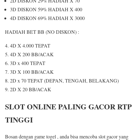
2D DISKON 29% HADIAH X 70
3D DISKON 59% HADIAH X 400
4D DISKON 69% HADIAH X 3000
HADIAH BET BB (NO DISKON) :
4D X 4.000 TEPAT
4D X 200 BB/ACAK
3D x 400 TEPAT
3D X 100 BB/ACAK
2D x 70 TEPAT (DEPAN, TENGAH, BELAKANG)
2D X 20 BB/ACAK
SLOT ONLINE PALING GACOR RTP
TINGGI
Bosan dengan game togel , anda bisa mencoba slot gacor yang