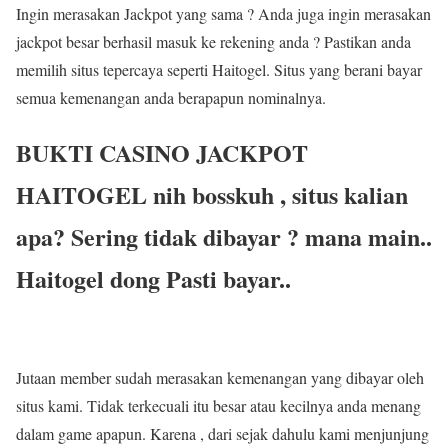
Ingin merasakan Jackpot yang sama ? Anda juga ingin merasakan
jackpot besar berhasil masuk ke rekening anda ? Pastikan anda
memilih situs tepercaya seperti Haitogel. Situs yang berani bayar
semua kemenangan anda berapapun nominalnya.
BUKTI CASINO JACKPOT
HAITOGEL nih bosskuh , situs kalian
apa? Sering tidak dibayar ? mana main..
Haitogel dong Pasti bayar..
Jutaan member sudah merasakan kemenangan yang dibayar oleh
situs kami. Tidak terkecuali itu besar atau kecilnya anda menang
dalam game apapun. Karena , dari sejak dahulu kami menjunjung